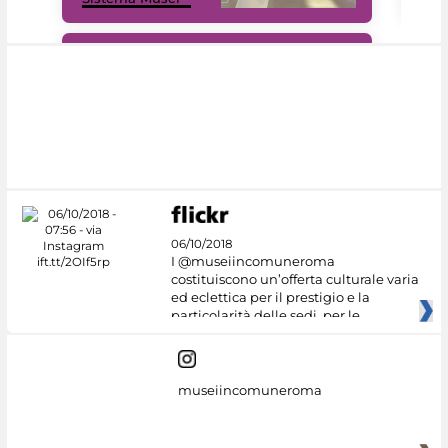
#DiscoverMiC
06/10/2018
I @museiincomuneroma
costituiscono un’offerta culturale varia
ed eclettica per il prestigio e la
particolarità delle sedi, per le
museiincomuneroma