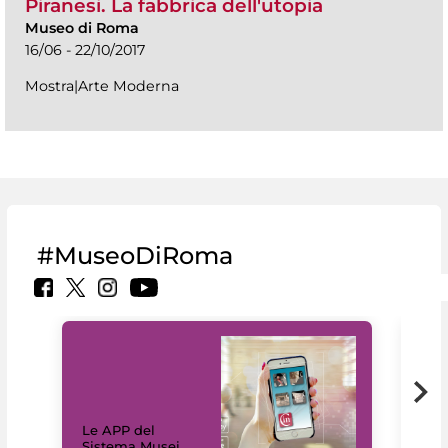
Piranesi. La fabbrica dell'utopia
Museo di Roma
16/06 - 22/10/2017
Mostra|Arte Moderna
#MuseoDiRoma
Il 
Le APP del
Mus
Sistema Musei
net