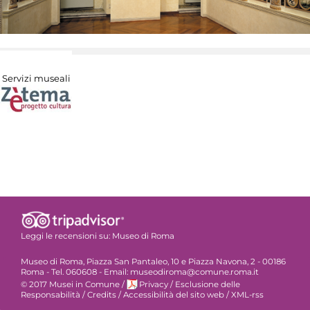
Servizi museali
Leggi le recensioni su:
Museo di Roma
Museo di Roma, Piazza San Pantaleo, 10 e Piazza Navona, 2 - 00186
Roma - Tel. 060608 - Email: museodiroma@comune.roma.it
© 2017 Musei in Comune
/
Privacy
/
Esclusione delle
Responsabilità
/
Credits
/
Accessibilità del sito web
/
XML-rss