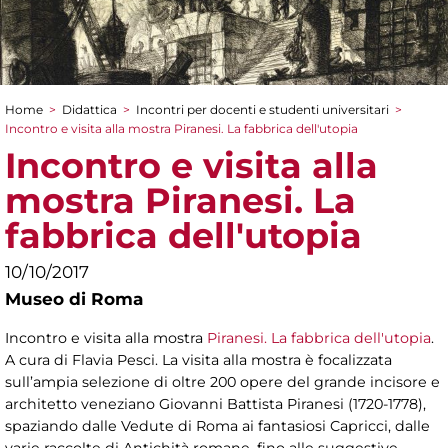
Home
>
Didattica
>
Incontri per docenti e studenti universitari
>
Tu sei qui
Incontro e visita alla mostra Piranesi. La fabbrica dell'utopia
Incontro e visita alla
mostra Piranesi. La
fabbrica dell'utopia
10/10/2017
Museo di Roma
Incontro e visita alla mostra
Piranesi. La fabbrica dell'utopia
.
A cura di Flavia Pesci. La visita alla mostra è focalizzata
sull’ampia selezione di oltre 200 opere del grande incisore e
architetto veneziano Giovanni Battista Piranesi (1720-1778),
spaziando dalle Vedute di Roma ai fantasiosi Capricci, dalle