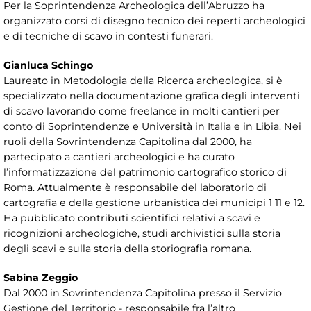
Per la Soprintendenza Archeologica dell’Abruzzo ha
organizzato corsi di disegno tecnico dei reperti archeologici
e di tecniche di scavo in contesti funerari.
Gianluca Schingo
Laureato in Metodologia della Ricerca archeologica, si è
specializzato nella documentazione grafica degli interventi
di scavo lavorando come freelance in molti cantieri per
conto di Soprintendenze e Università in Italia e in Libia. Nei
ruoli della Sovrintendenza Capitolina dal 2000, ha
partecipato a cantieri archeologici e ha curato
l’informatizzazione del patrimonio cartografico storico di
Roma. Attualmente è responsabile del laboratorio di
cartografia e della gestione urbanistica dei municipi 1 11 e 12.
Ha pubblicato contributi scientifici relativi a scavi e
ricognizioni archeologiche, studi archivistici sulla storia
degli scavi e sulla storia della storiografia romana.
Sabina Zeggio
Dal 2000 in Sovrintendenza Capitolina presso il Servizio
Gestione del Territorio - responsabile fra l’altro