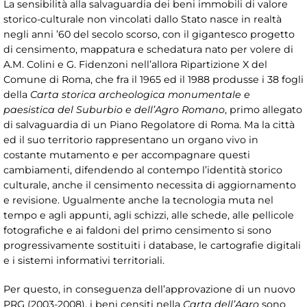
La sensibilità alla salvaguardia dei beni immobili di valore
storico-culturale non vincolati dallo Stato nasce in realtà
negli anni ’60 del secolo scorso, con il gigantesco progetto
di censimento, mappatura e schedatura nato per volere di
A.M. Colini e G. Fidenzoni nell’allora Ripartizione X del
Comune di Roma, che fra il 1965 ed il 1988 produsse i 38 fogli
della
Carta storica archeologica monumentale e
paesistica del Suburbio e dell’Agro Romano
, primo allegato
di salvaguardia di un Piano Regolatore di Roma. Ma la città
ed il suo territorio rappresentano un organo vivo in
costante mutamento e per accompagnare questi
cambiamenti, difendendo al contempo l’identità storico
culturale, anche il censimento necessita di aggiornamento
e revisione. Ugualmente anche la tecnologia muta nel
tempo e agli appunti, agli schizzi, alle schede, alle pellicole
fotografiche e ai faldoni del primo censimento si sono
progressivamente sostituiti i database, le cartografie digitali
e i sistemi informativi territoriali.
Per questo, in conseguenza dell’approvazione di un nuovo
PRG (2003-2008), i beni censiti nella
Carta dell’Agro
sono