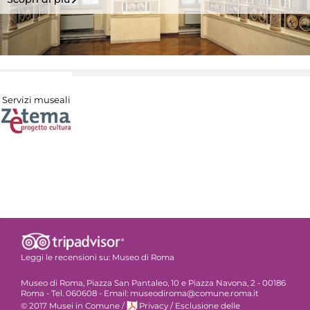
Servizi museali
Leggi le recensioni su:
Museo di Roma
Museo di Roma, Piazza San Pantaleo, 10 e Piazza Navona, 2 - 00186
Roma - Tel. 060608 - Email: museodiroma@comune.roma.it
© 2017 Musei in Comune
/
Privacy
/
Esclusione delle