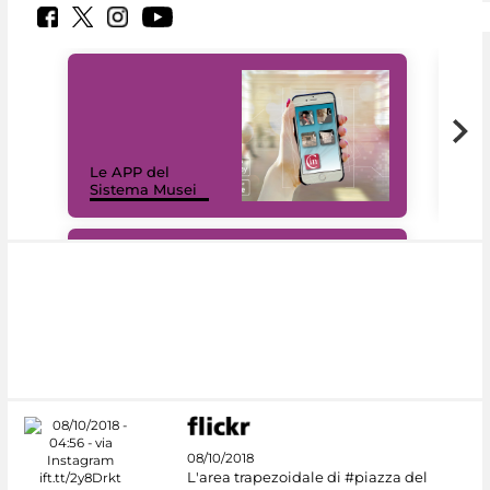
Il 
Le APP del
Mus
Sistema Musei
net
#DiscoverMiC
08/10/2018
L'area trapezoidale di #piazza del