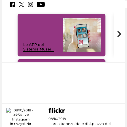
Il 
Le APP del
Mus
Sistema Musei
net
#DiscoverMiC
08/10/2018
L'area trapezoidale di #piazza del