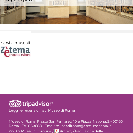
Servizi museali
Leggi le recensioni su:
Museo di Roma
Museo di Roma, Piazza San Pantaleo, 10 e Piazza Navona, 2 - 00186
Roma - Tel. 060608 - Email: museodiroma@comune.roma.it
© 2017 Musei in Comune
/
Privacy
/
Esclusione delle