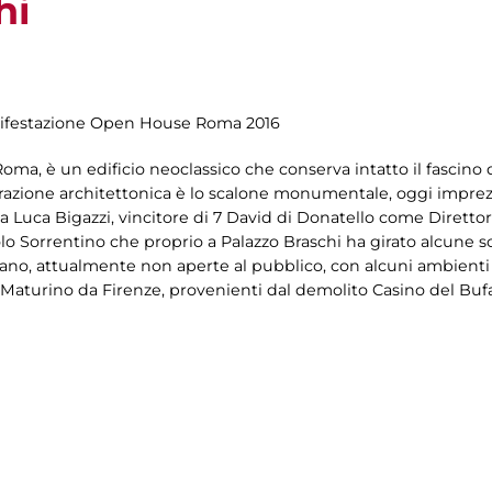
hi
anifestazione Open House Roma 2016
oma, è un edificio neoclassico che conserva intatto il fascino
ecorazione architettonica è lo scalone monumentale, oggi impre
 Luca Bigazzi, vincitore di 7 David di Donatello come Direttore 
lo Sorrentino che proprio a Palazzo Braschi ha girato alcune sce
ano, attualmente non aperte al pubblico, con alcuni ambienti di
 Maturino da Firenze, provenienti dal demolito Casino del Bufa