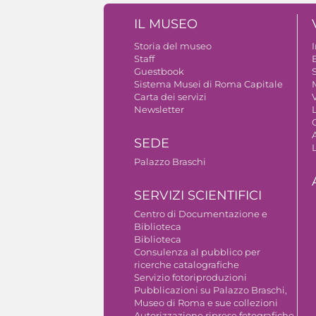
IL MUSEO
Storia del museo
Staff
Guestbook
S
Sistema Musei di Roma Capitale
Carta dei servizi
V
Newsletter
A
SEDE
Palazzo Braschi
SERVIZI SCIENTIFICI
Centro di Documentazione e
Biblioteca
Biblioteca
Consulenza al pubblico per
ricerche catalografiche
Servizio fotoriproduzioni
Pubblicazioni su Palazzo Braschi,
Museo di Roma e sue collezioni
Autorizzazione riprese fotografiche