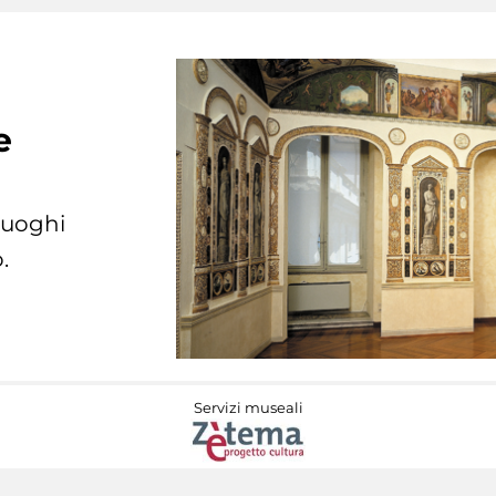
e
 luoghi
.
Servizi museali