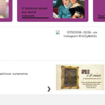
Il Sistema Musei
sui social
network
Tour
eiincomuneroma