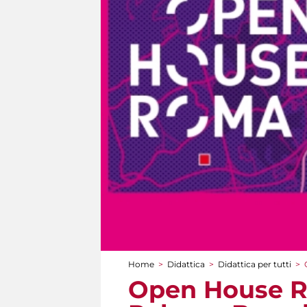
Home
>
Didattica
>
Didattica per tutti
>
Tu sei qui
Open House Ro