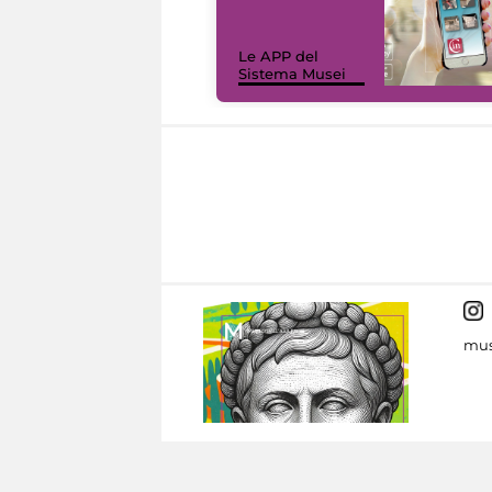
Le APP del
Sistema Musei
mus