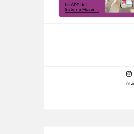
Le APP del
Sistema Musei
mus