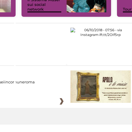
sui social
network
Tour
eiincomuneroma