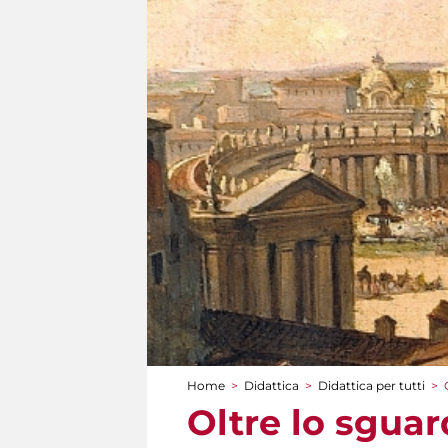
Home
>
Didattica
>
Didattica per tutti
>
Tu sei qui
Oltre lo sgua