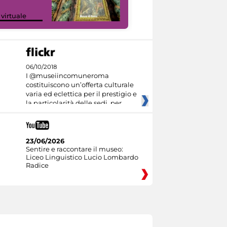
Google Arts &
 virtuale
Culture
06/10/2018
I @museiincomuneroma
costituiscono un’offerta culturale
varia ed eclettica per il prestigio e
la particolarità delle sedi, per
23/06/2026
Sentire e raccontare il museo:
Liceo Linguistico Lucio Lombardo
Radice