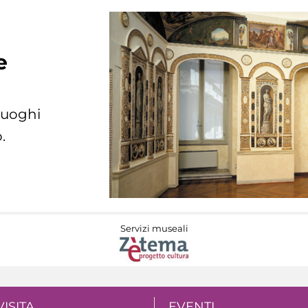
e
 luoghi
.
Servizi museali
VISITA
EVENTI