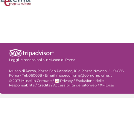
Leggi le recensioni su:
Museo di Roma
Museo di Roma, Piazza San Pantaleo, 10 e Piazza Navona, 2 - 00186
Roma - Tel. 060608 - Email: museodiroma@comune.roma.it
© 2017 Musei in Comune
/
Privacy
/
Esclusione delle
Responsabilità
/
Credits
/
Accessibilità del sito web
/
XML-rss