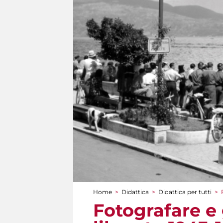
Home
>
Didattica
>
Didattica per tutti
>
Tu sei qui
Fotografare e 