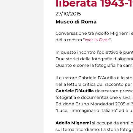
liberata 1943-
27/10/2015
Museo di Roma
Conversazione tra Adolfo Mignemi e Ga
della mostra "
War is Over
".
In questo incontro l’obiettivo è pun
Due storici della fotografia dialogan
Quanto e come la fotografia ha cambia
Il curatore Gabriele D’Autilia e lo 
nella lettura critica del racconto pe
Gabriele D’Autilia
ricercatore press
fotografia e documentazione visiva. T
Edizione Bruno Mondadori 2005 e “Stor
“Luce: l’immaginario italiano” ed è u
Adolfo Mignemi
si occupa da anni de
sul tema ricordiamo: La storia fotogr