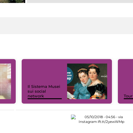
Il Sistema Musei
sui social
network
Tour