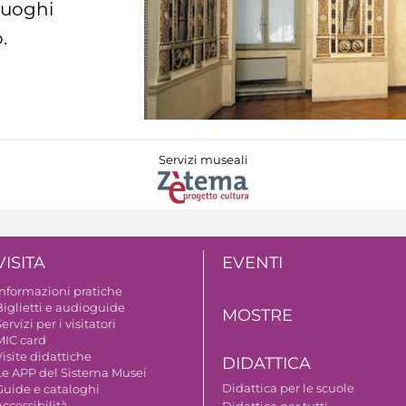
 luoghi
.
Servizi museali
VISITA
EVENTI
Informazioni pratiche
Biglietti e audioguide
MOSTRE
ervizi per i visitatori
MIC card
isite didattiche
DIDATTICA
Le APP del Sistema Musei
Didattica per le scuole
Guide e cataloghi
ccessibilità
Didattica per tutti