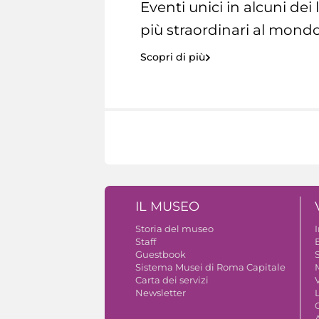
Eventi unici in alcuni dei
più straordinari al mondo
Scopri di più
IL MUSEO
Storia del museo
Staff
Guestbook
S
Sistema Musei di Roma Capitale
Carta dei servizi
V
Newsletter
A