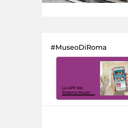
#MuseoDiRoma
Le APP del
Sistema Musei