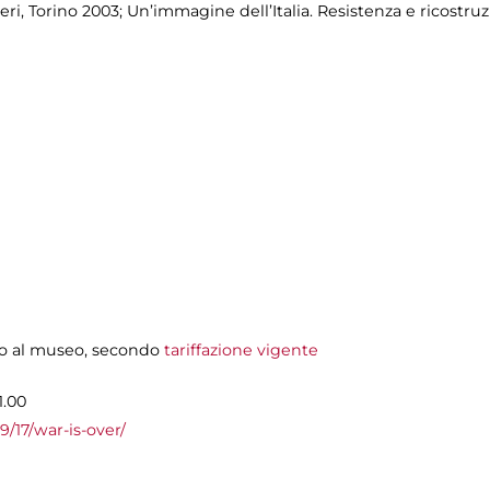
i, Torino 2003; Un’immagine dell’Italia. Resistenza e ricostruz
tto al museo, secondo
tariffazione vigente
1.00
9/17/war-is-over/