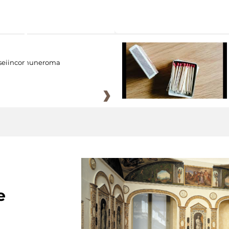
eiincomuneroma
e