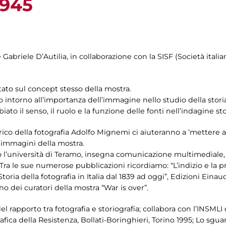
1945
briele D’Autilia, in collaborazione con la SISF (Società italian
tato sul concept stesso della mostra.
o intorno all’importanza dell’immagine nello studio della storia
to il senso, il ruolo e la funzione delle fonti nell’indagine sto
storico della fotografia Adolfo Mignemi ci aiuteranno a ‘mettere
r immagini della mostra.
o l’università di Teramo, insegna comunicazione multimediale, 
ra le sue numerose pubblicazioni ricordiamo: “L’indizio e la prov
ia della fotografia in Italia dal 1839 ad oggi”, Edizioni Einaud
no dei curatori della mostra “War is over”.
l rapporto tra fotografia e storiografia; collabora con l’INSMLI 
afica della Resistenza, Bollati-Boringhieri, Torino 1995; Lo sg