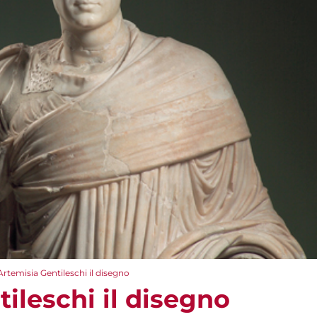
Artemisia Gentileschi il disegno
ileschi il disegno