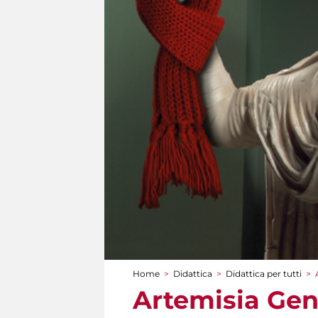
Home
>
Didattica
>
Didattica per tutti
>
Tu sei qui
Artemisia Gent