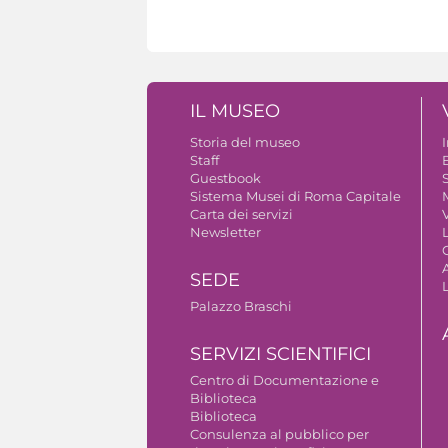
IL MUSEO
Storia del museo
Staff
Guestbook
S
Sistema Musei di Roma Capitale
Carta dei servizi
V
Newsletter
A
SEDE
Palazzo Braschi
SERVIZI SCIENTIFICI
Centro di Documentazione e
Biblioteca
Biblioteca
Consulenza al pubblico per