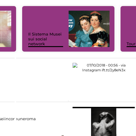
Il Sistema Musei
sui social
network
Tour
eiincomuneroma