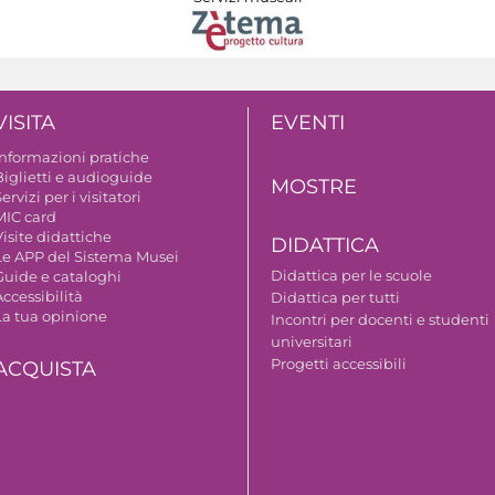
VISITA
EVENTI
Informazioni pratiche
Biglietti e audioguide
MOSTRE
ervizi per i visitatori
MIC card
isite didattiche
DIDATTICA
Le APP del Sistema Musei
Didattica per le scuole
Guide e cataloghi
ccessibilità
Didattica per tutti
La tua opinione
Incontri per docenti e studenti
universitari
Progetti accessibili
ACQUISTA