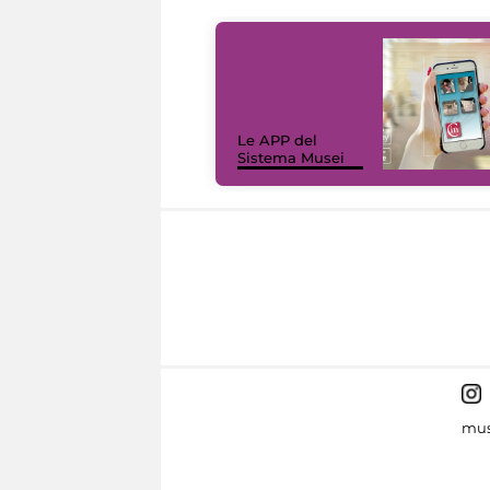
Le APP del
Sistema Musei
mus