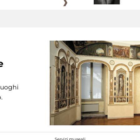
e
 luoghi
.
Servizi museali