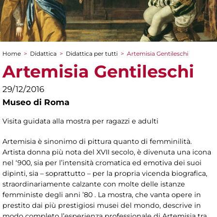
Home
>
Didattica
>
Didattica per tutti
>
Artemisia Gentileschi
Tu sei qui
Artemisia Gentileschi
29/12/2016
Museo di Roma
Visita guidata alla mostra per ragazzi e adulti
Artemisia è sinonimo di pittura quanto di femminilità.
Artista donna più nota del XVII secolo, è divenuta una icona
nel ‘900, sia per l’intensità cromatica ed emotiva dei suoi
dipinti, sia – soprattutto – per la propria vicenda biografica,
straordinariamente calzante con molte delle istanze
femministe degli anni ’80 . La mostra, che vanta opere in
prestito dai più prestigiosi musei del mondo, descrive in
modo completo l’esperienza professionale di Artemisia tra