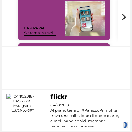
Il 
Le APP del
Mus
Sistema Musei
net
#DiscoverMiC
04/10/2018
Al piano terra di #PalazzoPrimoli si
trova una collezione di opere d’arte,
cimeli napoleonici, memorie
familiari. La collezione