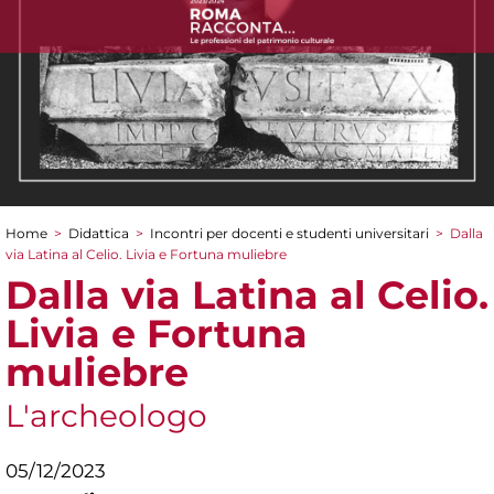
Home
>
Didattica
>
Incontri per docenti e studenti universitari
>
Dalla
Tu sei qui
via Latina al Celio. Livia e Fortuna muliebre
Dalla via Latina al Celio.
Livia e Fortuna
muliebre
L'archeologo
05/12/2023