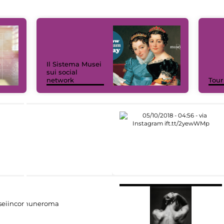
Il Sistema Musei
sui social
network
Tour
eiincomuneroma