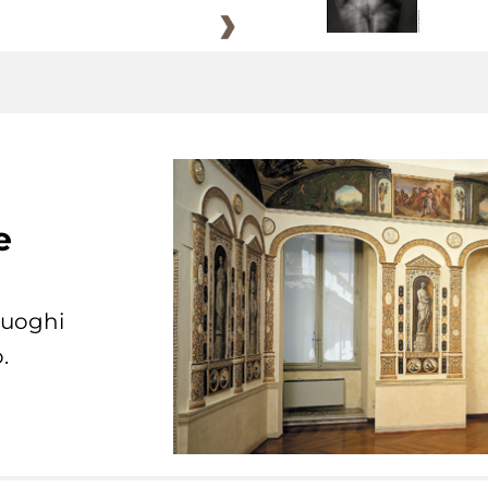
e
 luoghi
.