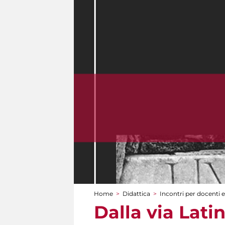
Home
>
Didattica
>
Incontri per docenti e
Tu sei qui
Dalla via Lati