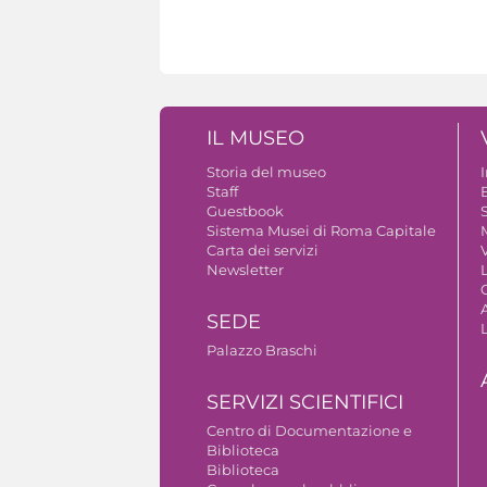
IL MUSEO
Storia del museo
Staff
Guestbook
S
Sistema Musei di Roma Capitale
Carta dei servizi
V
Newsletter
A
SEDE
Palazzo Braschi
SERVIZI SCIENTIFICI
Centro di Documentazione e
Biblioteca
Biblioteca