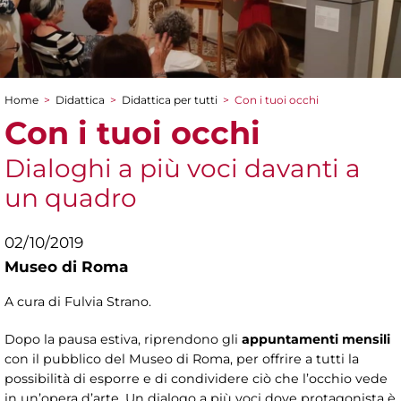
Home
>
Didattica
>
Didattica per tutti
>
Con i tuoi occhi
Tu sei qui
Con i tuoi occhi
Dialoghi a più voci davanti a
un quadro
02/10/2019
Museo di Roma
A cura di Fulvia Strano.
Dopo la pausa estiva, riprendono gli
appuntamenti mensili
con il pubblico del Museo di Roma, per offrire a tutti la
possibilità di esporre e di condividere ciò che l’occhio vede
in un’opera d’arte. Un dialogo a più voci dove protagonista è