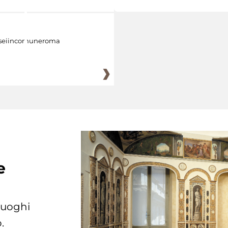
eiincomuneroma
e
 luoghi
.