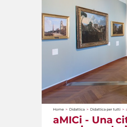
Home
>
Didattica
>
Didattica per tutti
>
Tu sei qui
aMICi - Una c