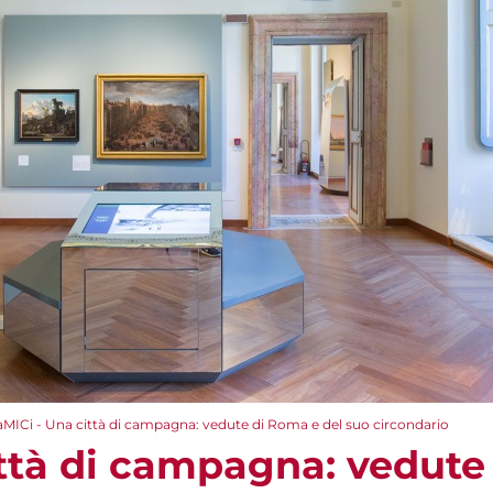
aMICi - Una città di campagna: vedute di Roma e del suo circondario
ittà di campagna: vedute