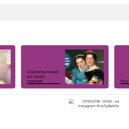
Il Sistema Musei
sui social
network
Tour