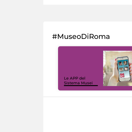
#MuseoDiRoma
Le APP del
Sistema Musei