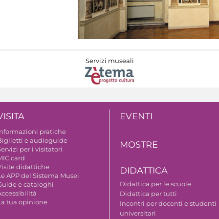
Servizi museali
VISITA
EVENTI
Informazioni pratiche
Biglietti e audioguide
MOSTRE
ervizi per i visitatori
MIC card
isite didattiche
DIDATTICA
Le APP del Sistema Musei
Didattica per le scuole
Guide e cataloghi
ccessibilità
Didattica per tutti
La tua opinione
Incontri per docenti e studenti
universitari