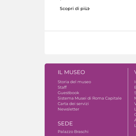
Scopri di più
IL MUSEO
Storia del museo
Staff
Guestbook
S
Sistema Musei di Roma Capitale
Carta dei servizi
V
Newsletter
A
SEDE
Palazzo Braschi