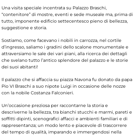
Una visita speciale incentrata su Palazzo Braschi,
“contenitore” di mostre, eventi e sede museale ma, prima di
tutto, imponente edificio settecentesco pieno di bellezza,
suggestione e storia.
Sostiamo, come facevano i nobili in carrozza, nel cortile
d’ingresso, saliamo i gradini dello scalone monumentale e
attraversiamo le sale dei vari piani, alla ricerca dei dettagli
che svelano tutto l’antico splendore del palazzo e le storie
dei suoi abitanti!
Il palazzo che si affaccia su piazza Navona fu donato da papa
Pio VI Braschi a suo nipote Luigi in occasione delle nozze
con la nobile Costanza Falconieri.
Un’occasione preziosa per raccontarne la storia e
descriverne la bellezza, tra bianchi stucchi e marmi, pareti e
soffitti dipinti, scenografici affacci e ambienti familiari e di
rappresentanza; un modo lento e piacevole di trascorrere
del tempo di qualità, imparando e immergendosi nella