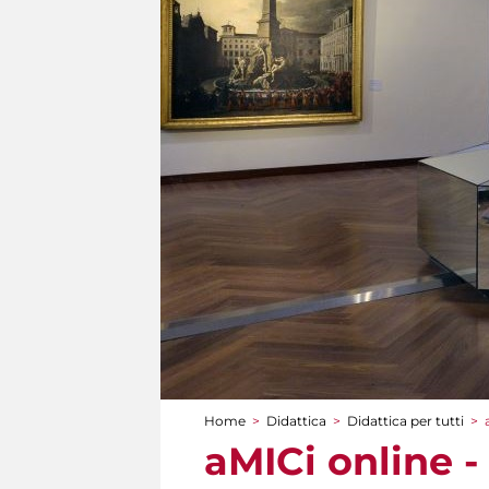
Home
>
Didattica
>
Didattica per tutti
>
Tu sei qui
aMICi online -