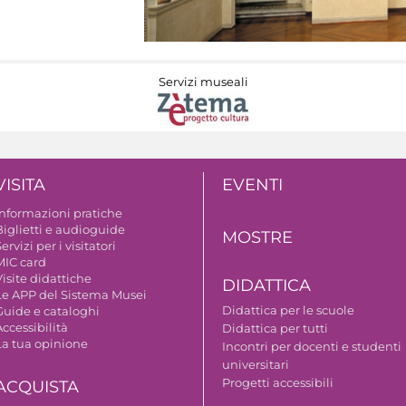
Servizi museali
VISITA
EVENTI
Informazioni pratiche
Biglietti e audioguide
MOSTRE
ervizi per i visitatori
MIC card
isite didattiche
DIDATTICA
Le APP del Sistema Musei
Didattica per le scuole
Guide e cataloghi
ccessibilità
Didattica per tutti
La tua opinione
Incontri per docenti e studenti
universitari
Progetti accessibili
ACQUISTA