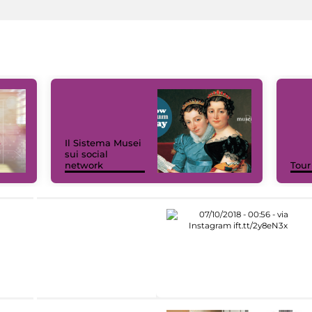
Il Sistema Musei
sui social
network
Tour