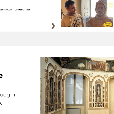
eiincomuneroma
e
 luoghi
.