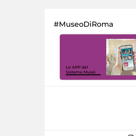
#MuseoDiRoma
Le APP del
Sistema Musei