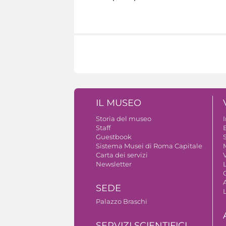
IL MUSEO
Storia del museo
Staff
Guestbook
S
Sistema Musei di Roma Capitale
Carta dei servizi
V
Newsletter
A
SEDE
Palazzo Braschi
SERVIZI SCIENTIFICI