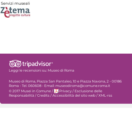
Servizi museali
Leggi le recensioni su:
Museo di Roma
Museo di Roma, Piazza San Pantaleo, 10 e Piazza Navona, 2 - 00186
Roma - Tel. 060608 - Email: museodiroma@comune.roma.it
© 2017 Musei in Comune
/
Privacy
/
Esclusione delle
Responsabilità
/
Credits
/
Accessibilità del sito web
/
XML-rss