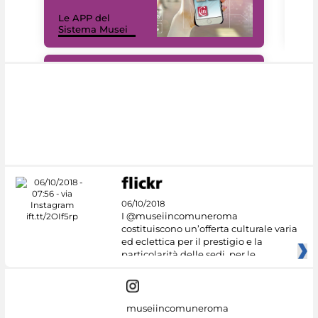
Il 
Le APP del
Mus
Sistema Musei
net
#DiscoverMiC
06/10/2018
I @museiincomuneroma
costituiscono un’offerta culturale varia
ed eclettica per il prestigio e la
particolarità delle sedi, per le
museiincomuneroma