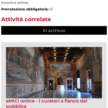
Incontro online
Prenotazione obbligatoria:
Sì
Attività correlate
In archivio
aMICi online - I curatori a fianco del
pubblico