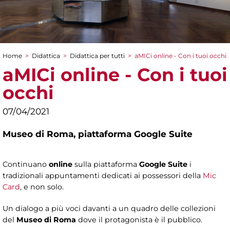
Home
>
Didattica
>
Didattica per tutti
>
aMICi online - Con i tuoi occhi
Tu sei qui
aMICi online - Con i tuoi
occhi
07/04/2021
Museo di Roma,
piattaforma Google Suite
Continuano
online
sulla piattaforma
Google Suite
i
tradizionali appuntamenti dedicati ai possessori della
Mic
Card
, e non solo.
Un dialogo a più voci davanti a un quadro delle collezioni
del
Museo di Roma
dove il protagonista è il pubblico.