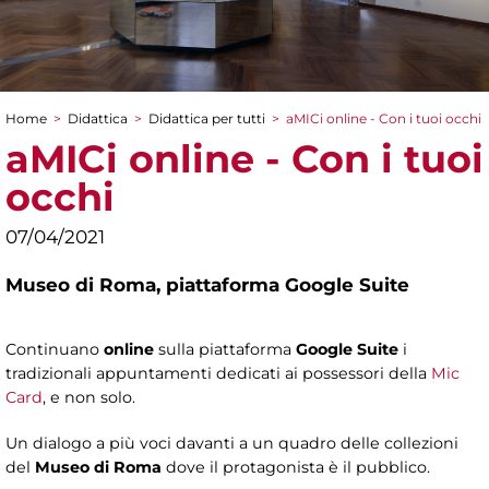
Home
>
Didattica
>
Didattica per tutti
>
aMICi online - Con i tuoi occhi
Tu sei qui
aMICi online - Con i tuoi
occhi
07/04/2021
Museo di Roma,
piattaforma Google Suite
Continuano
online
sulla piattaforma
Google Suite
i
tradizionali appuntamenti dedicati ai possessori della
Mic
Card
, e non solo.
Un dialogo a più voci davanti a un quadro delle collezioni
del
Museo di Roma
dove il protagonista è il pubblico.