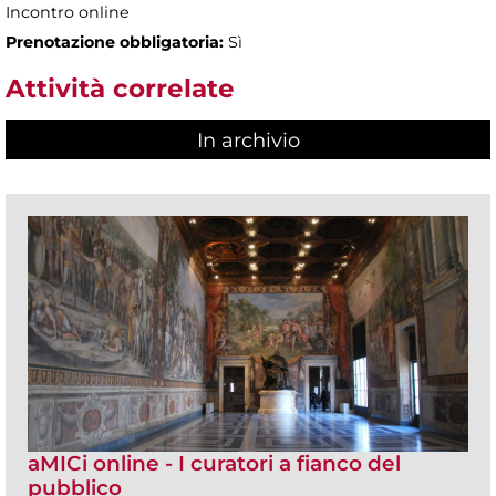
Incontro online
Prenotazione obbligatoria:
Sì
Attività correlate
In archivio
aMICi online - I curatori a fianco del
pubblico