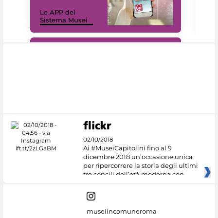
Il 
Le APP del
Mus
Sistema Musei
net
#DiscoverMiC
02/10/2018
Ai #MuseiCapitolini fino al 9
dicembre 2018 un’occasione unica
per ripercorrere la storia degli ultimi
tre concili dell’età moderna con
museiincomuneroma