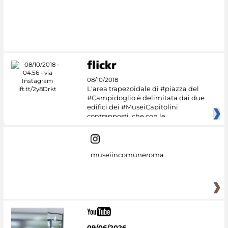
#DiscoverMiC
08/10/2018
L'area trapezoidale di #piazza del
#Campidoglio è delimitata dai due
edifici dei #MuseiCapitolini
contrapposti, che con le
museiincomuneroma
09/06/2026