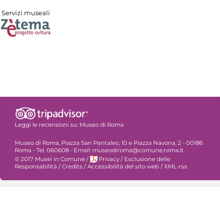
Servizi museali
Leggi le recensioni su:
Museo di Roma
Museo di Roma, Piazza San Pantaleo, 10 e Piazza Navona, 2 - 00186
Roma - Tel. 060608 - Email: museodiroma@comune.roma.it
© 2017 Musei in Comune
/
Privacy
/
Esclusione delle
Responsabilità
/
Credits
/
Accessibilità del sito web
/
XML-rss