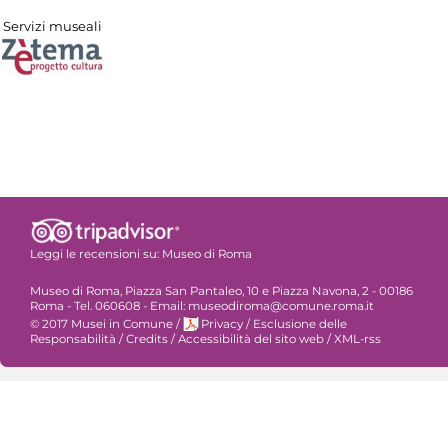
Servizi museali
Leggi le recensioni su:
Museo di Roma
Museo di Roma, Piazza San Pantaleo, 10 e Piazza Navona, 2 - 00186
Roma - Tel. 060608 - Email: museodiroma@comune.roma.it
© 2017 Musei in Comune
/
Privacy
/
Esclusione delle
Responsabilità
/
Credits
/
Accessibilità del sito web
/
XML-rss