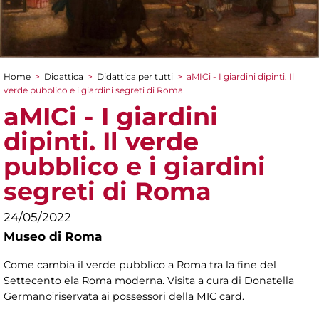
Home
>
Didattica
>
Didattica per tutti
>
aMICi - I giardini dipinti. Il
Tu sei qui
verde pubblico e i giardini segreti di Roma
aMICi - I giardini
dipinti. Il verde
pubblico e i giardini
segreti di Roma
24/05/2022
Museo di Roma
Come cambia il verde pubblico a Roma tra la fine del
Settecento ela Roma moderna. Visita a cura di Donatella
Germano’riservata ai possessori della MIC card.