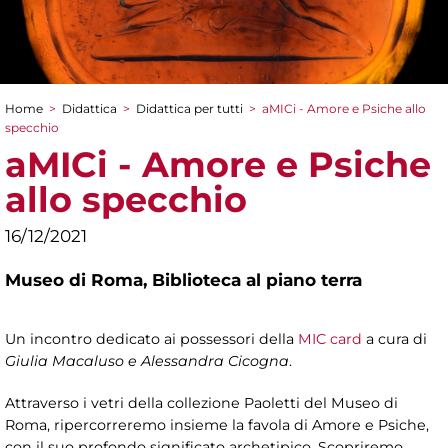
Home
>
Didattica
>
Didattica per tutti
>
aMICi - Amore e Psiche allo
Tu sei qui
specchio
aMICi - Amore e Psiche
allo specchio
16/12/2021
Museo di Roma,
Biblioteca al piano terra
Un incontro dedicato ai possessori della
MIC card
a cura di
Giulia Macaluso e Alessandra Cicogna
.
Attraverso i vetri della collezione Paoletti del Museo di
Roma, ripercorreremo insieme la favola di Amore e Psiche,
con il suo profondo significato archetipico. Scopriremo