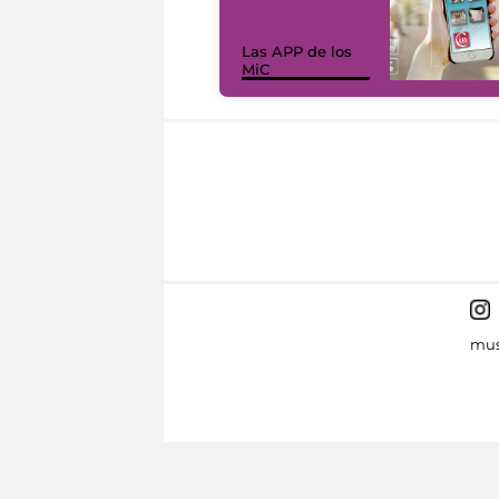
Las APP de los
MiC
mus