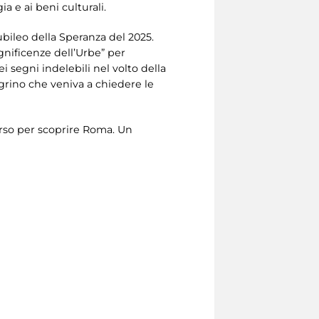
ia e ai beni culturali.
bileo della Speranza del 2025.
agnificenze dell’Urbe” per
i segni indelebili nel volto della
grino che veniva a chiedere le
verso per scoprire Roma. Un