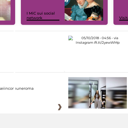
I MiC sui social
network
Visit
eiincomuneroma