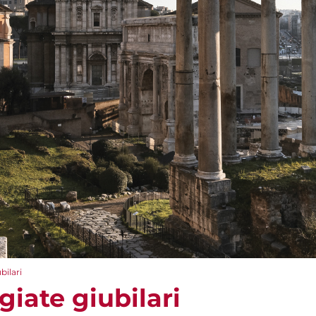
bilari
iate giubilari