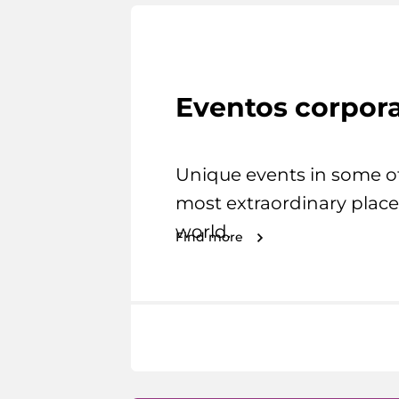
Eventos corpora
Unique events in some o
most extraordinary place
world.
Find more