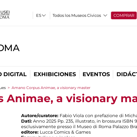
Todos los Museos Cívicos
COMPRAR
ROMA
 DIGITAL
EXHIBICIONES
EVENTOS
DIDÁC
ues
>
Amano Corpus Animae, a visionary master
 Animae, a visionary ma
Autore/curatore:
Fabio Viola con prefazione di Mic
Dati:
Anno 2025 Pp. 235, illustrato, in brossura ISBN
esclusivamente presso il Museo di Roma Palazzo Bra
editore:
Lucca Comics & Games