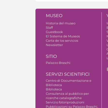
MUSEO
Historia del museo
I
Staff
Guestbook
S
El Sistema de Museos
Carta de los servicios
V
Newsletter
SITIO
Palazzo Braschi
SERVIZI SCIENTIFICI
Centro di Documentazione e
Biblioteca
Biblioteca
Consulenza al pubblico per
ricerche catalografiche
Servizio fotoriproduzioni
Pubblicazioni su Palazzo Braschi,