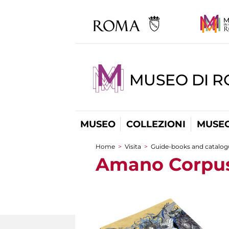
MUSEO DI 
MUSEO
COLLEZIONI
MUSEO
Home
>
Visita
>
Guide-books and catalog
You are here
Amano Corpus