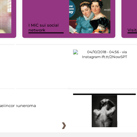
I MiC sui social
network
Visit
eiincomuneroma