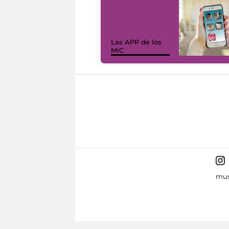
Las APP de los
MiC
mus