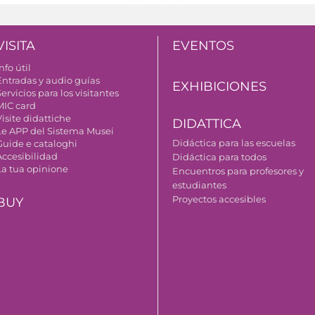
VISITA
EVENTOS
nfo útil
Entradas y audio guías
EXHIBICIONES
ervicios para los visitantes
MIC card
isite didattiche
DIDATTICA
Le APP del Sistema Musei
Didáctica para las escuelas
Guide e cataloghi
Accesibilidad
Didáctica para todos
La tua opinione
Encuentros para profesores y
estudiantes
Proyectos accesibles
BUY