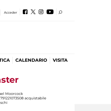
Acceder
TICA
CALENDARIO
VISITA
ster
hael Moorcock
 9791221073508 acquistabile
schi