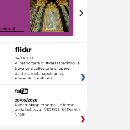
Google Arts &
a virtual
Culture
04/10/2018
Al piano terra di #PalazzoPrimoli si
trova una collezione di opere
d’arte, cimeli napoleonici,
memorie familiari. La
28/05/2026
Robert Mapplethorpe. Le forme
della bellezza - VIDEO LIS | Derrick
Cross