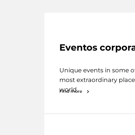
Eventos corpora
Unique events in some o
most extraordinary place
world.
Find more