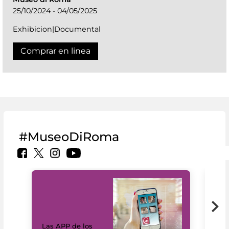
25/10/2024 - 04/05/2025
Exhibicion|Documental
Comprar en linea
#MuseoDiRoma
Las APP de los
I Mi