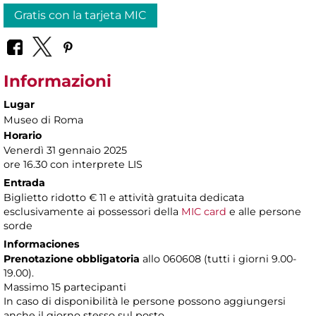
Gratis con la tarjeta MIC
Informazioni
Lugar
Museo di Roma
Horario
Venerdì 31 gennaio 2025
ore 16.30 con interprete LIS
Entrada
Biglietto ridotto € 11 e attività gratuita dedicata
esclusivamente
ai possessori della
MIC card
e alle persone
sorde
Informaciones
Prenotazione obbligatoria
allo 060608 (tutti i giorni 9.00-
19.00).
Massimo 15 partecipanti
In caso di disponibilità le persone possono aggiungersi
anche il giorno stesso sul posto