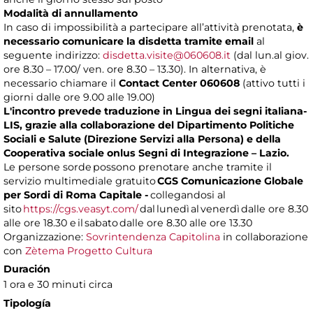
Modalità di annullamento
In caso di impossibilità a partecipare all’attività prenotata,
è
necessario comunicare la disdetta tramite email
al
seguente indirizzo:
disdetta.visite@060608.it
(dal lun.al giov.
ore 8.30 – 17.00/ ven. ore 8.30 – 13.30). In alternativa, è
necessario chiamare il
Contact Center 060608
(attivo tutti i
giorni dalle ore 9.00 alle 19.00)
L'incontro prevede traduzione in Lingua dei segni italiana-
LIS, grazie alla collaborazione del Dipartimento Politiche
Sociali e Salute (Direzione Servizi alla Persona) e della
Cooperativa sociale onlus Segni di Integrazione – Lazio.
Le persone sorde possono prenotare anche tramite il
servizio multimediale gratuito
CGS Comunicazione Globale
per Sordi di Roma Capitale -
collegandosi al
sito
https://cgs.veasyt.com/
dal lunedì al venerdì dalle ore 8.30
alle ore 18.30 e il sabato dalle ore 8.30 alle ore 13.30
Organizzazione:
Sovrintendenza Capitolina
in collaborazione
con
Zètema Progetto Cultura
Duración
1 ora e 30 minuti circa
Tipología