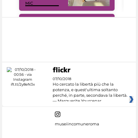
MiC
net
#DiscoverMiC
07/10/2018
Ho cercato la libertà più che la
potenza, e quest'ultima soltanto
perché, in parte, secondava la libertà.
— Marguerite Yourcenar
museiincomuneroma