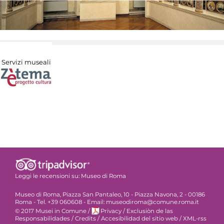
Servizi museali
Leggi le recensioni su:
Museo di Roma
Museo di Roma, Piazza San Pantaleo, 10 - Piazza Navona, 2 - 00186
Roma - Tel. +39 060608 - Email: museodiroma@comune.roma.it
© 2017 Musei in Comune
/
Privacy
/
Exclusiòn de las
Responsabilidades
/
Credits
/
Accesibilidad del sitio web
/
XML-rss