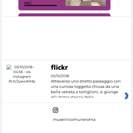
MiC
net
#DiscoverMiC
05/10/2018
Attraverso uno stretto passaggio con
una curiosa loggetta chiusa da una
bella vetrata a tortiglioni, si giunge
all'ultima stanza della
museiincomuneroma