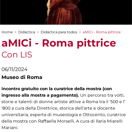
Home
>
Didáctica
>
Didáctica para todos
>
aMICi - Roma pittrice
You are here
aMICi - Roma pittrice
Con LIS
06/11/2024
Museo di Roma
Incontro gratuito con la curatrice della mostra (con
ingresso alla mostra a pagamento).
Un percorso tra volti,
storie e talenti di donne artiste attive a Roma tra il ‘500 e l’
‘800 a cura della Direttrice, storica dell’arte e docente
universitaria, esperta di museologia e Ottocento, curatrice
della mostra con Raffaella Morselli. A cura di Ilaria Miarelli
Mariani.