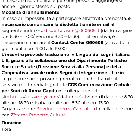
In caso di disponibilità le persone possono aggiungersi
anche il giorno stesso sul posto
Modalità di annullamento
In caso di impossibilità a partecipare all’attività prenotata,
è
necessario comunicare la disdetta tramite email
al
seguente indirizzo:
disdetta.visite@060608.it
(dal lun.al giov.
ore 8.30 – 17.00/ ven. ore 8.30 – 13.30). In alternativa, è
necessario chiamare il
Contact Center 060608
(attivo tutti i
giorni dalle ore 9.00 alle 19.00)
L'incontro prevede traduzione in Lingua dei segni italiana-
LIS, grazie alla collaborazione del Dipartimento Politiche
Sociali e Salute (Direzione Servizi alla Persona) e della
Cooperativa sociale onlus Segni di Integrazione – Lazio.
Le persone sorde possono prenotare anche tramite il
servizio multimediale gratuito
CGS Comunicazione Globale
per Sordi di Roma Capitale -
collegandosi al
sito
https://cgs.veasyt.com/
dal lunedì al venerdì dalle ore 8.30
alle ore 18.30 e il sabato dalle ore 8.30 alle ore 13.30
Organizzazione:
Sovrintendenza Capitolina
in collaborazione
con
Zètema Progetto Cultura
Duración
1 ora