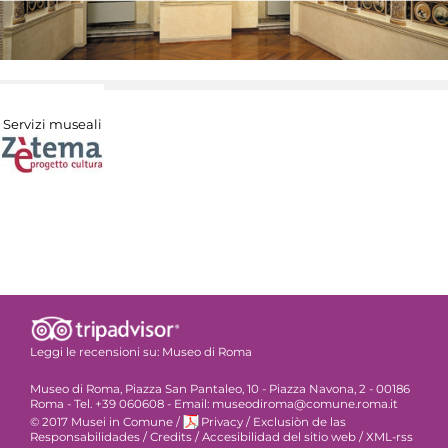
Servizi museali
Leggi le recensioni su:
Museo di Roma
Museo di Roma, Piazza San Pantaleo, 10 - Piazza Navona, 2 - 00186
Roma - Tel. +39 060608 - Email: museodiroma@comune.roma.it
© 2017 Musei in Comune
/
Privacy
/
Exclusiòn de las
Responsabilidades
/
Credits
/
Accesibilidad del sitio web
/
XML-rss