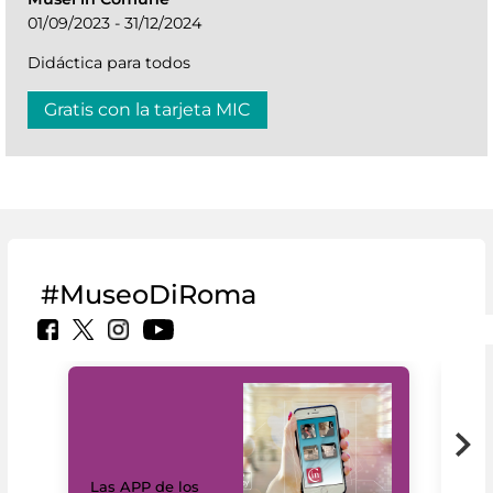
01/09/2023 - 31/12/2024
Didáctica para todos
Gratis con la tarjeta MIC
#MuseoDiRoma
Las APP de los
I Mi