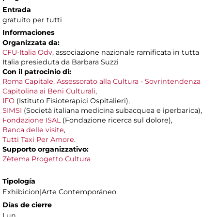
Entrada
gratuito per tutti
Informaciones
Organizzata da:
CFU-Italia Odv
, associazione nazionale ramificata in tutta
Italia presieduta da Barbara Suzzi
Con il patrocinio di:
Roma Capitale, Assessorato alla Cultura - Sovrintendenza
Capitolina ai Beni Culturali
,
IFO
(Istituto Fisioterapici Ospitalieri),
SIMSI
(Società italiana medicina subacquea e iperbarica),
Fondazione ISAL
(Fondazione ricerca sul dolore),
Banca delle visite
,
Tutti Taxi Per Amore
.
Supporto organizzativo:
Zètema Progetto Cultura
Tipología
Exhibicion|Arte Contemporáneo
Días de cierre
Lun