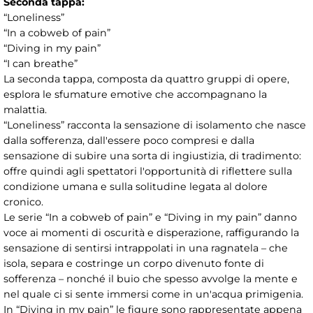
Seconda tappa:
“Loneliness”
“In a cobweb of pain”
“Diving in my pain”
“I can breathe”
La seconda tappa, composta da quattro gruppi di opere,
esplora le sfumature emotive che accompagnano la
malattia.
“Loneliness” racconta la sensazione di isolamento che nasce
dalla sofferenza, dall'essere poco compresi e dalla
sensazione di subire una sorta di ingiustizia, di tradimento:
offre quindi agli spettatori l'opportunità di riflettere sulla
condizione umana e sulla solitudine legata al dolore
cronico.
Le serie “In a cobweb of pain” e “Diving in my pain” danno
voce ai momenti di oscurità e disperazione, raffigurando la
sensazione di sentirsi intrappolati in una ragnatela – che
isola, separa e costringe un corpo divenuto fonte di
sofferenza – nonché il buio che spesso avvolge la mente e
nel quale ci si sente immersi come in un'acqua primigenia.
In “Diving in my pain” le figure sono rappresentate appena