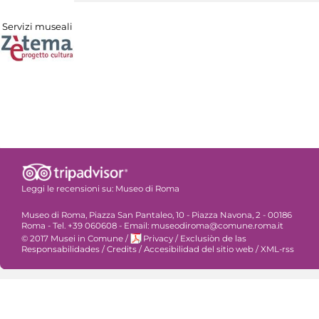
Servizi museali
Leggi le recensioni su:
Museo di Roma
Museo di Roma, Piazza San Pantaleo, 10 - Piazza Navona, 2 - 00186
Roma - Tel. +39 060608 - Email: museodiroma@comune.roma.it
© 2017 Musei in Comune
/
Privacy
/
Exclusiòn de las
Responsabilidades
/
Credits
/
Accesibilidad del sitio web
/
XML-rss