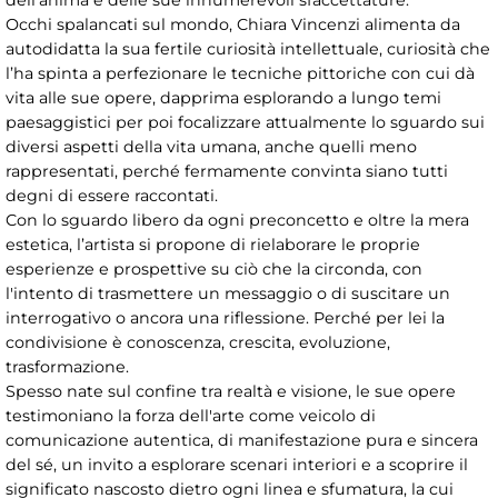
dell'anima e delle sue innumerevoli sfaccettature.
Occhi spalancati sul mondo, Chiara Vincenzi alimenta da
autodidatta la sua fertile curiosità intellettuale, curiosità che
l’ha spinta a perfezionare le tecniche pittoriche con cui dà
vita alle sue opere, dapprima esplorando a lungo temi
paesaggistici per poi focalizzare attualmente lo sguardo sui
diversi aspetti della vita umana, anche quelli meno
rappresentati, perché fermamente convinta siano tutti
degni di essere raccontati.
Con lo sguardo libero da ogni preconcetto e oltre la mera
estetica, l’artista si propone di rielaborare le proprie
esperienze e prospettive su ciò che la circonda, con
l'intento di trasmettere un messaggio o di suscitare un
interrogativo o ancora una riflessione. Perché per lei la
condivisione è conoscenza, crescita, evoluzione,
trasformazione.
Spesso nate sul confine tra realtà e visione, le sue opere
testimoniano la forza dell'arte come veicolo di
comunicazione autentica, di manifestazione pura e sincera
del sé, un invito a esplorare scenari interiori e a scoprire il
significato nascosto dietro ogni linea e sfumatura, la cui