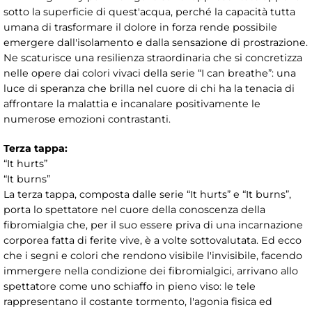
sotto la superficie di quest'acqua, perché la capacità tutta
umana di trasformare il dolore in forza rende possibile
emergere dall'isolamento e dalla sensazione di prostrazione.
Ne scaturisce una resilienza straordinaria che si concretizza
nelle opere dai colori vivaci della serie “I can breathe”: una
luce di speranza che brilla nel cuore di chi ha la tenacia di
affrontare la malattia e incanalare positivamente le
numerose emozioni contrastanti.
Terza tappa:
“It hurts”
“It burns”
La terza tappa, composta dalle serie “It hurts” e “It burns”,
porta lo spettatore nel cuore della conoscenza della
fibromialgia che, per il suo essere priva di una incarnazione
corporea fatta di ferite vive, è a volte sottovalutata. Ed ecco
che i segni e colori che rendono visibile l'invisibile, facendo
immergere nella condizione dei fibromialgici, arrivano allo
spettatore come uno schiaffo in pieno viso: le tele
rappresentano il costante tormento, l'agonia fisica ed