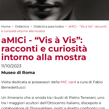
Home
>
Didáctica
>
Didáctica para todos
>
aMICi - “Vis à Vis”: racconti
You are here
e curiosità intorno alla mostra
aMICi - “Vis à Vis”:
racconti e curiosità
intorno alla mostra
11/10/2023
Museo di Roma
Visita dedicata ai possessori della
MIC card
a cura di
Fabio
Benedettucci
Un itinerario che si snoda tra i busti di Pietro Tenerani, uno
tra i maggiori scultori dell’Ottocento italiano, discepolo e
collaboratore di Thorwaldsen, posti a diretto confronto con