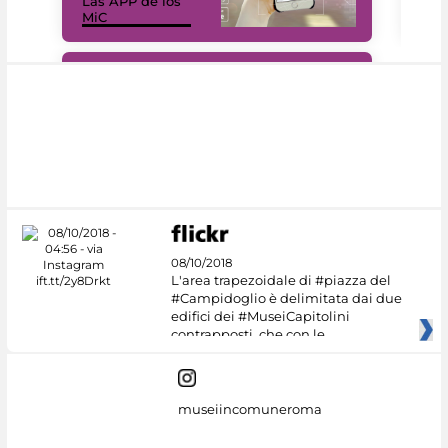
Las APP de los
I Mi
MiC
net
#DiscoverMiC
08/10/2018
L'area trapezoidale di #piazza del
#Campidoglio è delimitata dai due
edifici dei #MuseiCapitolini
contrapposti, che con le
museiincomuneroma