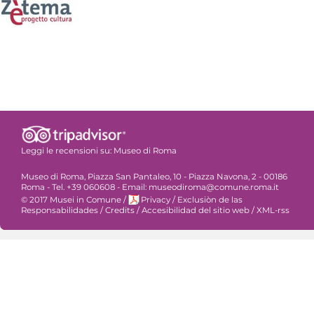
Leggi le recensioni su:
Museo di Roma
Museo di Roma, Piazza San Pantaleo, 10 - Piazza Navona, 2 - 00186
Roma - Tel. +39 060608 - Email: museodiroma@comune.roma.it
© 2017 Musei in Comune
/
Privacy
/
Exclusiòn de las
Responsabilidades
/
Credits
/
Accesibilidad del sitio web
/
XML-rss