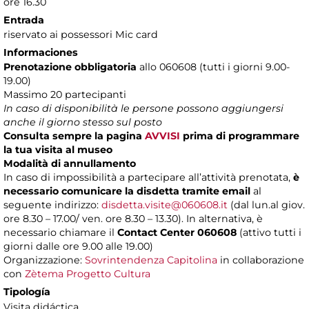
ore 16.30
Entrada
riservato ai possessori Mic card
Informaciones
Prenotazione obbligatoria
allo 060608 (tutti i giorni 9.00-
19.00)
Massimo 20 partecipanti
In caso di disponibilità le persone possono aggiungersi
anche il giorno stesso sul posto
Consulta sempre la pagina
AVVISI
prima di programmare
la tua visita al museo
Modalità di annullamento
In caso di impossibilità a partecipare all’attività prenotata,
è
necessario comunicare la disdetta tramite email
al
seguente indirizzo:
disdetta.visite@060608.it
(dal lun.al giov.
ore 8.30 – 17.00/ ven. ore 8.30 – 13.30). In alternativa, è
necessario chiamare il
Contact Center 060608
(attivo tutti i
giorni dalle ore 9.00 alle 19.00)
Organizzazione:
Sovrintendenza Capitolina
in collaborazione
con
Zètema Progetto Cultura
Tipología
Visita didáctica