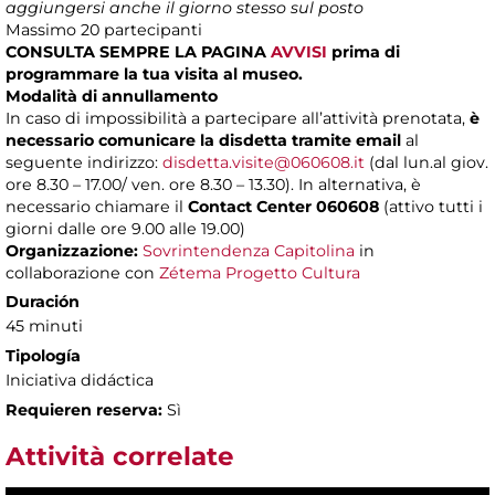
aggiungersi anche il giorno stesso sul posto
Massimo 20 partecipanti
CONSULTA SEMPRE LA PAGINA
AVVISI
prima di
programmare la tua visita al museo.
Modalità di annullamento
In caso di impossibilità a partecipare all’attività prenotata,
è
necessario comunicare la disdetta tramite email
al
seguente indirizzo:
disdetta.visite@060608.it
(dal lun.al giov.
ore 8.30 – 17.00/ ven. ore 8.30 – 13.30). In alternativa, è
necessario chiamare il
Contact Center 060608
(attivo tutti i
giorni dalle ore 9.00 alle 19.00)
Organizzazione:
Sovrintendenza Capitolina
in
collaborazione con
Zétema Progetto Cultura
Duración
45 minuti
Tipología
Iniciativa didáctica
Requieren reserva:
Sì
Attività correlate