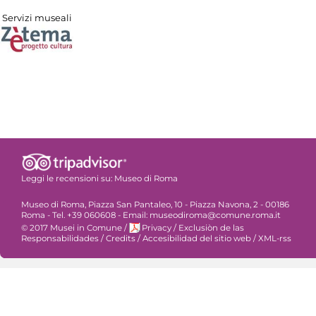
Servizi museali
Leggi le recensioni su:
Museo di Roma
Museo di Roma, Piazza San Pantaleo, 10 - Piazza Navona, 2 - 00186
Roma - Tel. +39 060608 - Email: museodiroma@comune.roma.it
© 2017 Musei in Comune
/
Privacy
/
Exclusiòn de las
Responsabilidades
/
Credits
/
Accesibilidad del sitio web
/
XML-rss