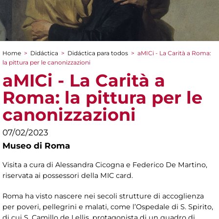
Home
>
Didáctica
>
Didáctica para todos
>
aMICi - La Carità a Roma:
You are here
la pittura per le canonizzazioni
aMICi - La Carità a
Roma: la pittura per le
canonizzazioni
07/02/2023
Museo di Roma
Visita a cura di Alessandra Cicogna e Federico De Martino,
riservata ai possessori della MIC card.
Roma ha visto nascere nei secoli strutture di accoglienza
per poveri, pellegrini e malati, come l’Ospedale di S. Spirito,
di cui S. Camillo de Lellis, protagonista di un quadro di