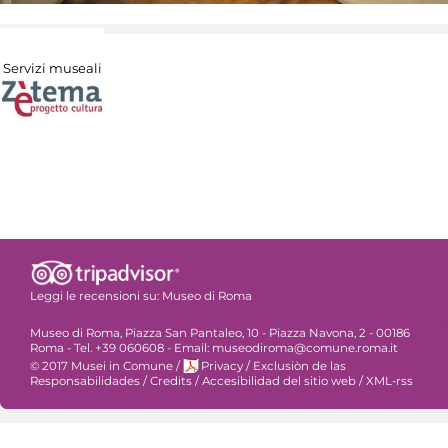
Servizi museali
Leggi le recensioni su:
Museo di Roma
Museo di Roma, Piazza San Pantaleo, 10 - Piazza Navona, 2 - 00186
Roma - Tel. +39 060608 - Email: museodiroma@comune.roma.it
© 2017 Musei in Comune
/
Privacy
/
Exclusiòn de las
Responsabilidades
/
Credits
/
Accesibilidad del sitio web
/
XML-rss