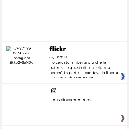
#DiscoverMiC
07/10/2018
Ho cercato la libertà più che la
potenza, e quest'ultima soltanto
perché, in parte, secondava la libertà.
— Marguerite Yourcenar
museiincomuneroma