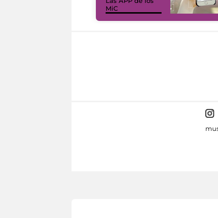
Las APP de los
MiC
mus