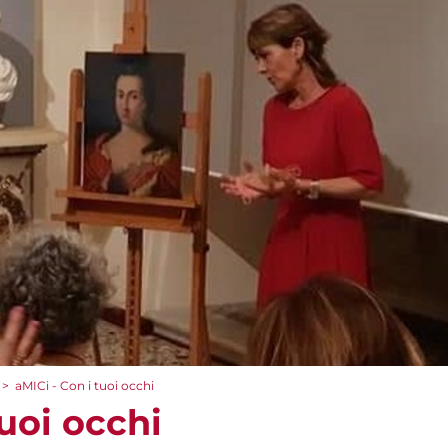
>
aMICi - Con i tuoi occhi
tuoi occhi