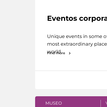
Eventos corpora
Unique events in some o
most extraordinary place
world.
Find more
MUSEO