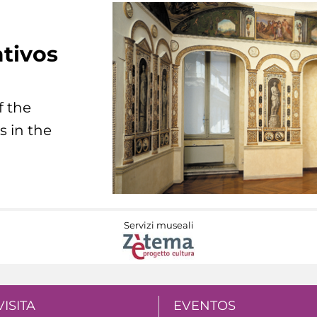
tivos
f the
s in the
Servizi museali
VISITA
EVENTOS