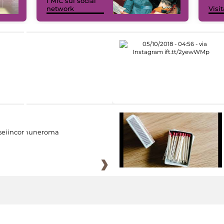
I MiC sui social
network
Visit
eiincomuneroma