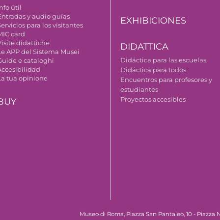
nfo útil
Entradas y audio guías
EXHIBICIONES
ervicios para los visitantes
MIC card
isite didattiche
DIDATTICA
Le APP del Sistema Musei
Didáctica para las escuelas
Guide e cataloghi
Accesibilidad
Didáctica para todos
La tua opinione
Encuentros para profesores y
estudiantes
Proyectos accesibles
BUY
Museo di Roma, Piazza San Pantaleo, 10 - Piazza N