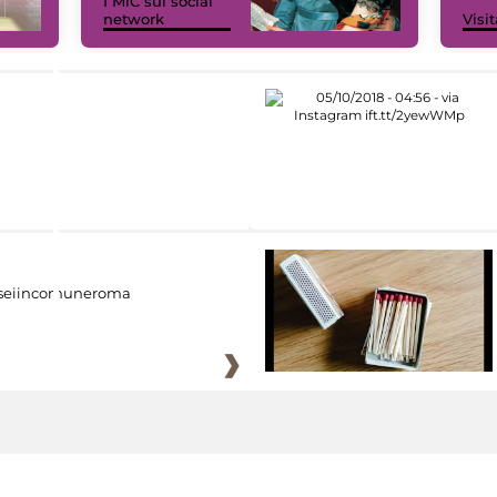
I MiC sui social
network
Visit
eiincomuneroma