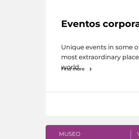
Eventos corpora
Unique events in some o
most extraordinary place
world.
Find more
MUSEO