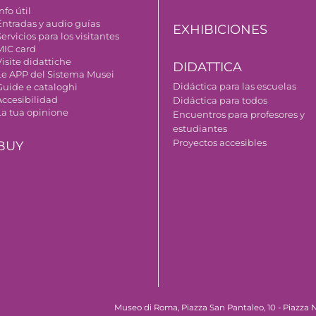
nfo útil
Entradas y audio guías
EXHIBICIONES
ervicios para los visitantes
MIC card
isite didattiche
DIDATTICA
Le APP del Sistema Musei
Didáctica para las escuelas
Guide e cataloghi
Accesibilidad
Didáctica para todos
La tua opinione
Encuentros para profesores y
estudiantes
Proyectos accesibles
BUY
Museo di Roma, Piazza San Pantaleo, 10 - Piazza N