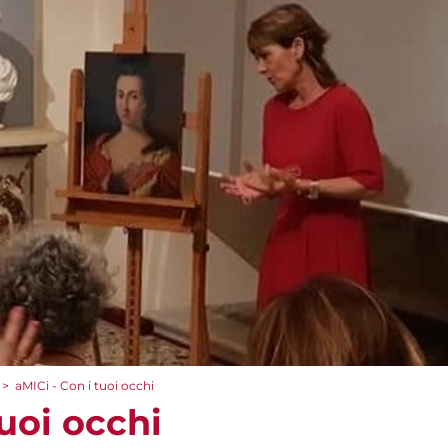
>
aMICi - Con i tuoi occhi
tuoi occhi