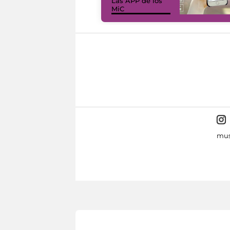
Las APP de los
MiC
mus