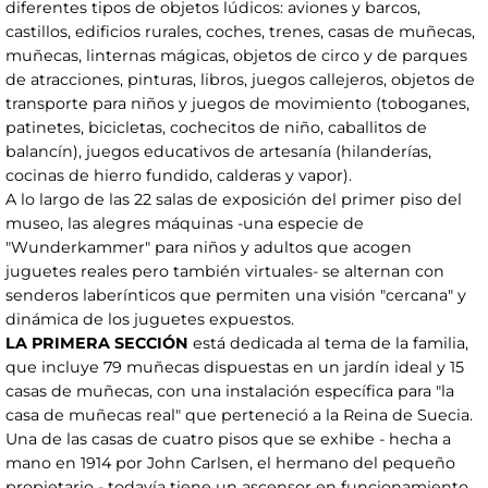
diferentes tipos de objetos lúdicos: aviones y barcos,
castillos, edificios rurales, coches, trenes, casas de muñecas,
muñecas, linternas mágicas, objetos de circo y de parques
de atracciones, pinturas, libros, juegos callejeros, objetos de
transporte para niños y juegos de movimiento (toboganes,
patinetes, bicicletas, cochecitos de niño, caballitos de
balancín), juegos educativos de artesanía (hilanderías,
cocinas de hierro fundido, calderas y vapor).
A lo largo de las 22 salas de exposición del primer piso del
museo, las alegres máquinas -una especie de
"Wunderkammer" para niños y adultos que acogen
juguetes reales pero también virtuales- se alternan con
senderos laberínticos que permiten una visión "cercana" y
dinámica de los juguetes expuestos.
LA PRIMERA SECCIÓN
está dedicada al tema de la familia,
que incluye 79 muñecas dispuestas en un jardín ideal y 15
casas de muñecas, con una instalación específica para "la
casa de muñecas real" que perteneció a la Reina de Suecia.
Una de las casas de cuatro pisos que se exhibe - hecha a
mano en 1914 por John Carlsen, el hermano del pequeño
propietario - todavía tiene un ascensor en funcionamiento