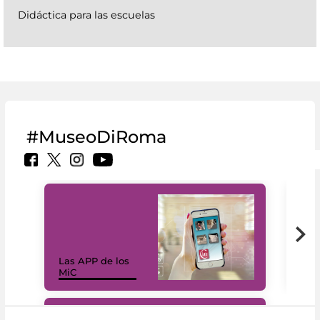
Didáctica para las escuelas
#MuseoDiRoma
Las APP de los
I Mi
MiC
net