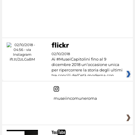
#DiscoverMiC
02/10/2018
Ai #MuseiCapitolini fino al 9
dicembre 2018 un’occasione unica
per ripercorrere la storia degli ultimi
tre concili dell’età moderna con
museiincomuneroma