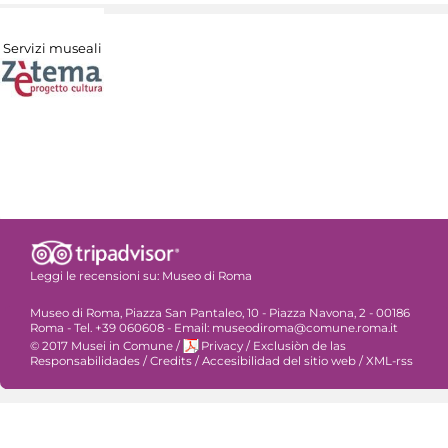
Servizi museali
Leggi le recensioni su:
Museo di Roma
Museo di Roma, Piazza San Pantaleo, 10 - Piazza Navona, 2 - 00186
Roma - Tel. +39 060608 - Email: museodiroma@comune.roma.it
© 2017 Musei in Comune
/
Privacy
/
Exclusiòn de las
Responsabilidades
/
Credits
/
Accesibilidad del sitio web
/
XML-rss