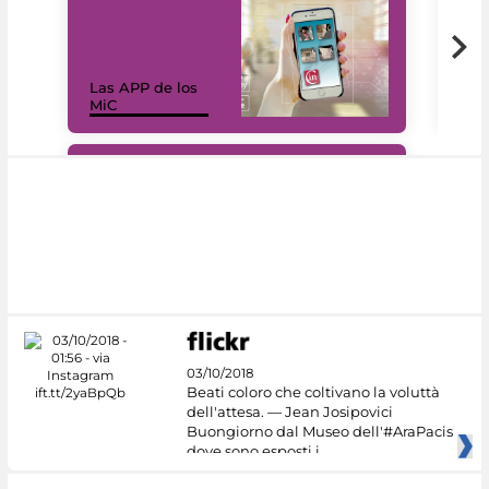
Las APP de los
I Mi
MiC
net
#DiscoverMiC
03/10/2018
Beati coloro che coltivano la voluttà
dell'attesa. — Jean Josipovici
Buongiorno dal Museo dell'#AraPacis
dove sono esposti i