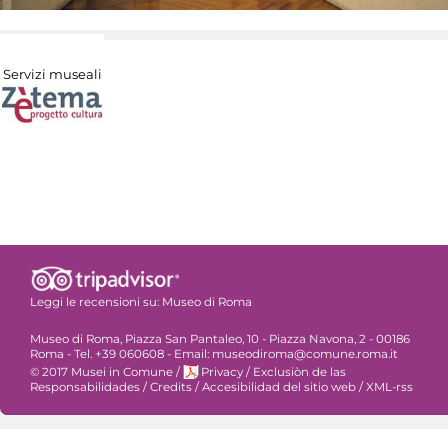
Servizi museali
Leggi le recensioni su:
Museo di Roma
Museo di Roma, Piazza San Pantaleo, 10 - Piazza Navona, 2 - 00186
Roma - Tel. +39 060608 - Email: museodiroma@comune.roma.it
© 2017 Musei in Comune
/
Privacy
/
Exclusiòn de las
Responsabilidades
/
Credits
/
Accesibilidad del sitio web
/
XML-rss