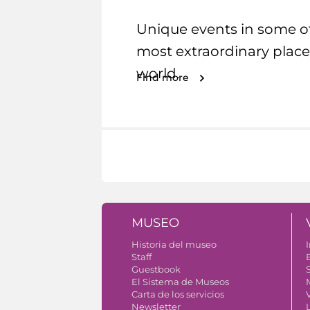
Unique events in some o
most extraordinary place
world.
Find more
MUSEO
Historia del museo
I
Staff
Guestbook
S
El Sistema de Museos
Carta de los servicios
V
Newsletter