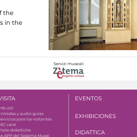
f the
s in the
Servizi museali
VISITA
EVENTOS
nfo útil
Entradas y audio guías
EXHIBICIONES
ervicios para los visitantes
MIC card
isite didattiche
DIDATTICA
Le APP del Sistema Musei