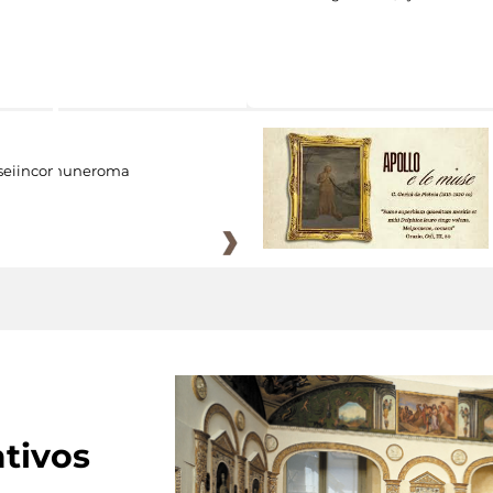
eiincomuneroma
tivos