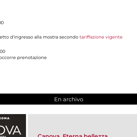
00
ietto d'ingresso alla mostra secondo
tariffazione vigente
.00
n occorre prenotazione
En archivo
Canova. Eterna bellezza