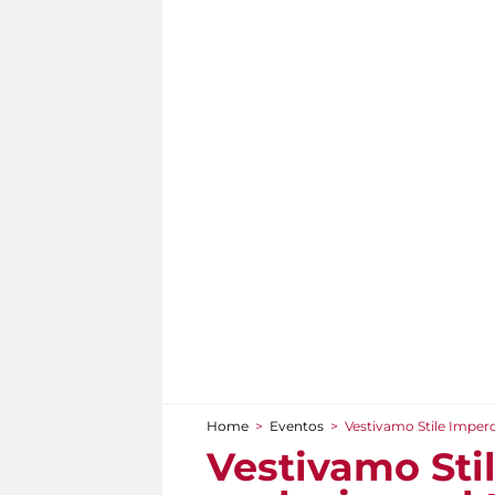
Home
>
Eventos
>
Vestivamo Stile Impero
You are here
Vestivamo Stil