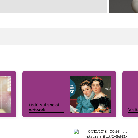
I MiC sui social
network
Visit