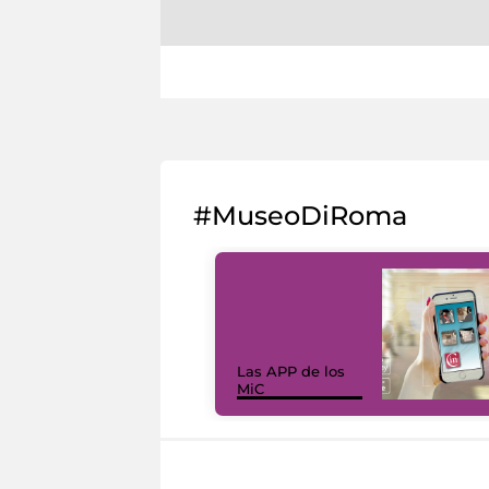
#MuseoDiRoma
Las APP de los
MiC