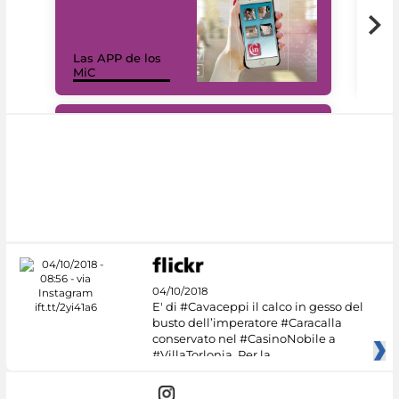
Las APP de los
I Mi
MiC
net
#DiscoverMiC
04/10/2018
E' di #Cavaceppi il calco in gesso del
busto dell’imperatore #Caracalla
conservato nel #CasinoNobile a
#VillaTorlonia. Per la