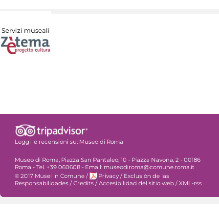
Servizi museali
Leggi le recensioni su:
Museo di Roma
Museo di Roma, Piazza San Pantaleo, 10 - Piazza Navona, 2 - 00186
Roma - Tel. +39 060608 - Email: museodiroma@comune.roma.it
© 2017 Musei in Comune
/
Privacy
/
Exclusiòn de las
Responsabilidades
/
Credits
/
Accesibilidad del sitio web
/
XML-rss