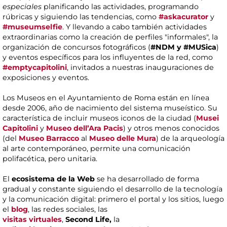
especiales
planificando las actividades, programando
rúbricas y siguiendo las tendencias, como
#askacurator
y
#museumselfie
. Y llevando a cabo también actividades
extraordinarias como la creación de perfiles "informales", la
organización de concursos fotográficos (
#NDM y #MUSica
)
y eventos específicos para los influyentes de la red, como
#emptycapitolini
, invitados a nuestras inauguraciones de
exposiciones y eventos.
Los Museos en el Ayuntamiento de Roma están en línea
desde 2006, año de nacimiento del sistema museístico. Su
característica de incluir museos iconos de la ciudad (
Musei
Capitolini
y
Museo dell’Ara Pacis
) y otros menos conocidos
(del
Museo Barracco
al
Museo delle Mura
) de la arqueología
al arte contemporáneo, permite una comunicación
polifacética, pero unitaria.
El
ecosistema de la Web
se ha desarrollado de forma
gradual y constante siguiendo el desarrollo de la tecnología
y la comunicación digital: primero el portal y los sitios, luego
el
blog
, las redes sociales, las
visitas virtuales
,
Second
Life,
la