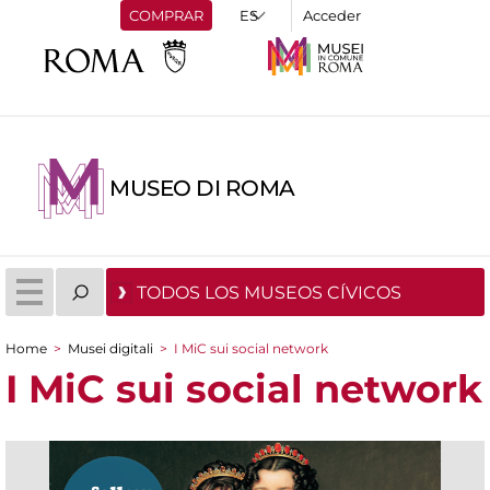
COMPRAR
Acceder
MUSEO DI ROMA
TODOS LOS MUSEOS CÍVICOS
Home
>
Musei digitali
>
I MiC sui social network
You are here
I MiC sui social network