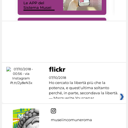
Le APP del
Mus
Sistema Musei
net
#DiscoverMiC
07/10/2018
Ho cercato la libertà più che la
potenza, e quest'ultima soltanto
perché, in parte, secondava la libertà.
— Marguerite Yourcenar
museiincomuneroma