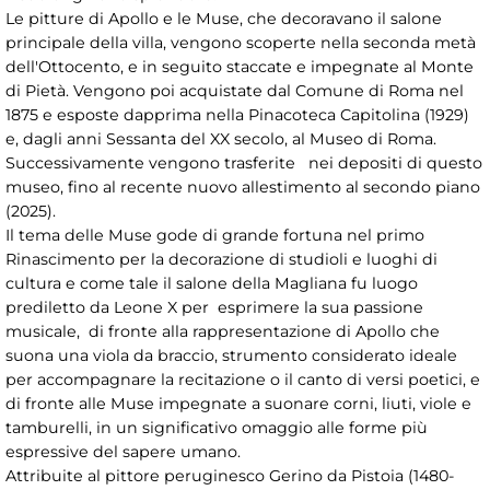
Le pitture di Apollo e le Muse, che decoravano il salone
principale della villa, vengono scoperte nella seconda metà
dell'Ottocento, e in seguito staccate e impegnate al Monte
di Pietà. Vengono poi acquistate dal Comune di Roma nel
1875 e esposte dapprima nella Pinacoteca Capitolina (1929)
e, dagli anni Sessanta del XX secolo, al Museo di Roma.
Successivamente vengono trasferite nei depositi di questo
museo, fino al recente nuovo allestimento al secondo piano
(2025).
Il tema delle Muse gode di grande fortuna nel primo
Rinascimento per la decorazione di studioli e luoghi di
cultura e come tale il salone della Magliana fu luogo
prediletto da Leone X per esprimere la sua passione
musicale, di fronte alla rappresentazione di Apollo che
suona una viola da braccio, strumento considerato ideale
per accompagnare la recitazione o il canto di versi poetici, e
di fronte alle Muse impegnate a suonare corni, liuti, viole e
tamburelli, in un significativo omaggio alle forme più
espressive del sapere umano.
Attribuite al pittore peruginesco Gerino da Pistoia (1480-