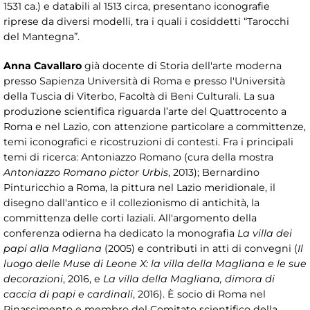
1531 ca.) e databili al 1513 circa, presentano iconografie
riprese da diversi modelli, tra i quali i cosiddetti “Tarocchi
del Mantegna”.
Anna Cavallaro
già docente di Storia dell'arte moderna
presso Sapienza Università di Roma e presso l'Università
della Tuscia di Viterbo, Facoltà di Beni Culturali. La sua
produzione scientifica riguarda l’arte del Quattrocento a
Roma e nel Lazio, con attenzione particolare a committenze,
temi iconografici e ricostruzioni di contesti. Fra i principali
temi di ricerca: Antoniazzo Romano (cura della mostra
Antoniazzo Romano pictor Urbis
, 2013); Bernardino
Pinturicchio a Roma, la pittura nel Lazio meridionale, il
disegno dall'antico e il collezionismo di antichità, la
committenza delle corti laziali. All'argomento della
conferenza odierna ha dedicato la monografia
La villa dei
papi alla Magliana
(2005) e contributi in atti di convegni (
Il
luogo delle Muse di Leone X: la villa della Magliana e le sue
decorazioni
, 2016, e
La villa della Magliana, dimora di
caccia di papi e cardinali
, 2016). È socio di Roma nel
Rinascimento e membro del Comitato scientifico della