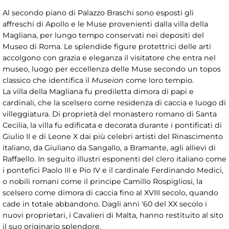
Al secondo piano di Palazzo Braschi sono esposti gli
affreschi di Apollo e le Muse provenienti dalla villa della
Magliana, per lungo tempo conservati nei depositi del
Museo di Roma. Le splendide figure protettrici delle arti
accolgono con grazia e eleganza il visitatore che entra nel
museo, luogo per eccellenza delle Muse secondo un topos
classico che identifica il
Museion
come loro tempio.
La villa della Magliana fu prediletta dimora di papi e
cardinali, che la scelsero come residenza di caccia e luogo di
villeggiatura. Di proprietà del monastero romano di Santa
Cecilia, la villa fu edificata e decorata durante i pontificati di
Giulio II e di Leone X dai più celebri artisti del Rinascimento
italiano, da Giuliano da Sangallo, a Bramante, agli allievi di
Raffaello. In seguito illustri esponenti del clero italiano come
i pontefici Paolo III e Pio IV e il cardinale Ferdinando Medici,
o nobili romani come il principe Camillo Rospigliosi, la
scelsero come dimora di caccia fino al XVIII secolo, quando
cade in totale abbandono. Dagli anni ‘60 del XX secolo i
nuovi proprietari, i Cavalieri di Malta, hanno restituito al sito
il suo originario splendore.