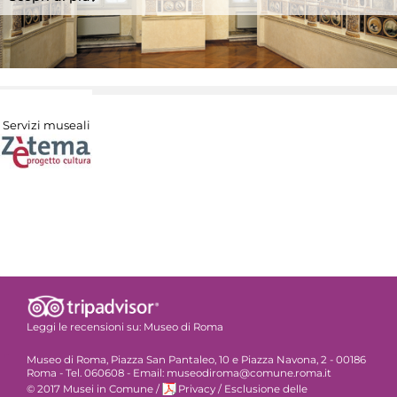
Servizi museali
Leggi le recensioni su:
Museo di Roma
Museo di Roma, Piazza San Pantaleo, 10 e Piazza Navona, 2 - 00186
Roma - Tel. 060608 - Email: museodiroma@comune.roma.it
© 2017 Musei in Comune
/
Privacy
/
Esclusione delle