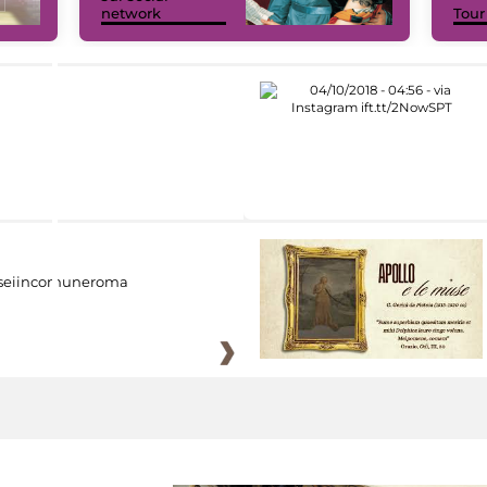
network
Tour
eiincomuneroma