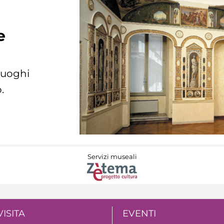
e
 luoghi
.
Servizi museali
VISITA
EVENTI