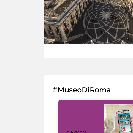
#MuseoDiRoma
Le APP del