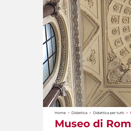
Home
>
Didattica
>
Didattica per tutti
>
Tu sei qui
Museo di Roma