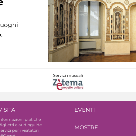
e
 luoghi
.
Servizi museali
VISITA
EVENTI
Informazioni pratiche
Biglietti e audioguide
MOSTRE
ervizi per i visitatori
MIC card