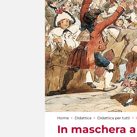
Home
>
Didattica
>
Didattica per tutti
>
Tu sei qui
In maschera a