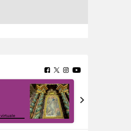
Google Arts &
 virtuale
Culture