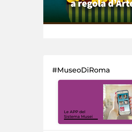
#MuseoDiRoma
Le APP del
Sistema Musei