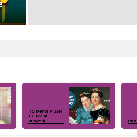
Il Sistema Musei
sui social
network
Tour