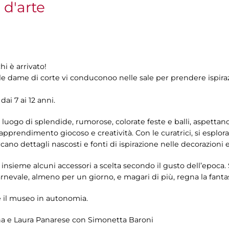
 d'arte
hi è arrivato!
le dame di corte vi conduconoo nelle sale per prendere ispiraz
!
ai 7 ai 12 anni.
o luogo di splendide, rumorose, colorate feste e balli, aspet
prendimento giocoso e creatività. Con le curatrici, si esplora l’
cano dettagli nascosti e fonti di ispirazione nelle decorazioni
insieme alcuni accessori a scelta secondo il gusto dell’epoca. S
rnevale, almeno per un giorno, e magari di più, regna la fantas
e il museo in autonomia.
a e Laura Panarese con Simonetta Baroni