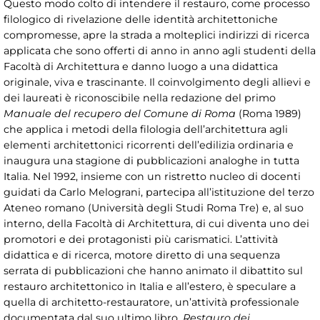
Questo modo colto di intendere il restauro, come processo
filologico di rivelazione delle identità architettoniche
compromesse, apre la strada a molteplici indirizzi di ricerca
applicata che sono offerti di anno in anno agli studenti della
Facoltà di Architettura e danno luogo a una didattica
originale, viva e trascinante. Il coinvolgimento degli allievi e
dei laureati è riconoscibile nella redazione del primo
Manuale del recupero del Comune di Roma
(Roma 1989)
che applica i metodi della filologia dell’architettura agli
elementi architettonici ricorrenti dell’edilizia ordinaria e
inaugura una stagione di pubblicazioni analoghe in tutta
Italia. Nel 1992, insieme con un ristretto nucleo di docenti
guidati da Carlo Melograni, partecipa all’istituzione del terzo
Ateneo romano (Università degli Studi Roma Tre) e, al suo
interno, della Facoltà di Architettura, di cui diventa uno dei
promotori e dei protagonisti più carismatici. L’attività
didattica e di ricerca, motore diretto di una sequenza
serrata di pubblicazioni che hanno animato il dibattito sul
restauro architettonico in Italia e all’estero, è speculare a
quella di architetto-restauratore, un’attività professionale
documentata dal suo ultimo libro,
Restauro dei