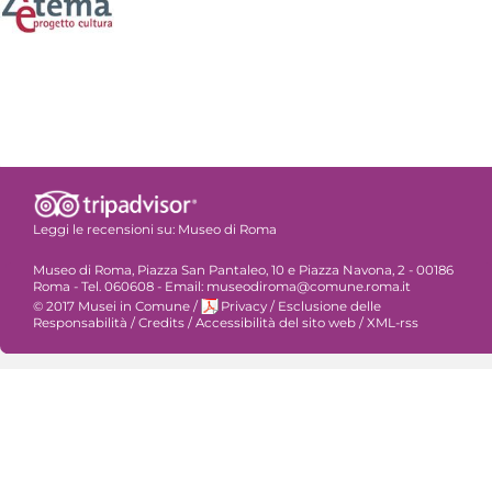
Leggi le recensioni su:
Museo di Roma
Museo di Roma, Piazza San Pantaleo, 10 e Piazza Navona, 2 - 00186
Roma - Tel. 060608 - Email: museodiroma@comune.roma.it
© 2017 Musei in Comune
/
Privacy
/
Esclusione delle
Responsabilità
/
Credits
/
Accessibilità del sito web
/
XML-rss