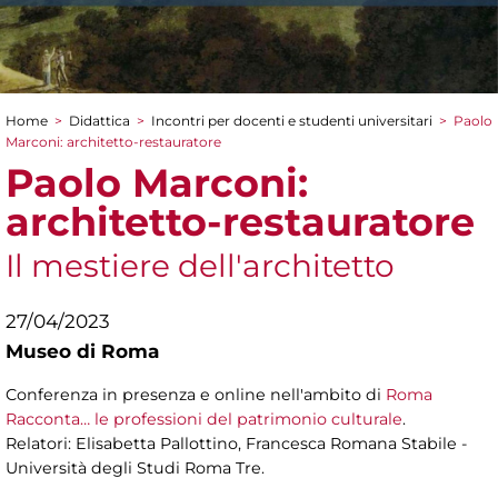
Home
>
Didattica
>
Incontri per docenti e studenti universitari
>
Paolo
Tu sei qui
Marconi: architetto-restauratore
Paolo Marconi:
architetto-restauratore
Il mestiere dell'architetto
27/04/2023
Museo di Roma
Conferenza in presenza e online nell'ambito di
Roma
Racconta… le professioni del patrimonio culturale
.
Relatori: Elisabetta Pallottino, Francesca Romana Stabile -
Università degli Studi Roma Tre.