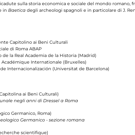
 ricadute sulla storia economica e sociale del mondo romano, fru
e in
Baetica
degli archeologi spagnoli e in particolare di J. R
nte Capitolino ai Beni Culturali
ciale di Roma ABAP
io de la Real Academia de la Historia (Madrid)
n Académique Internationale (Bruxelles)
a de Internacionalización (Universitat de Barcelona)
apitolina ai Beni Culturali)
nale negli anni di Dressel a Roma
logico Germanico, Roma)
rcheologico Germanico - sezione romana
echerche scientifique)