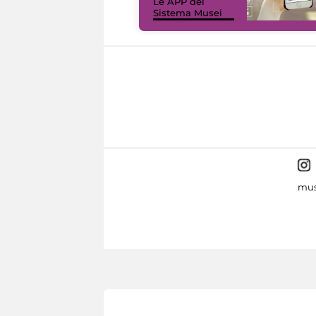
Le APP del
Sistema Musei
mus