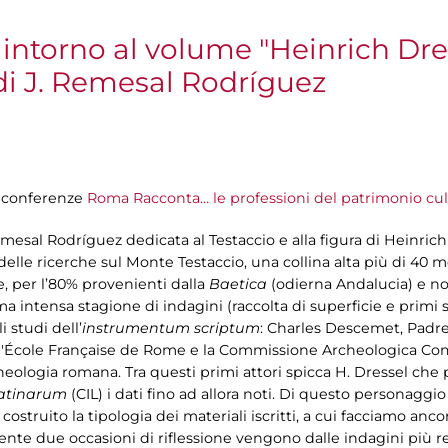
 intorno al volume "Heinrich Dres
di J. Remesal Rodríguez
i conferenze
Roma Racconta… le professioni del patrimonio cul
esal Rodríguez dedicata al Testaccio e alla figura di Heinrich
lle ricerche sul Monte Testaccio, una collina alta più di 40 met
ie, per l’80% provenienti dalla
Baetica
(odierna Andalucia) e no
ma intensa stagione di indagini (raccolta di superficie e primi 
 studi dell’
instrumentum scriptum
: Charles Descemet, Padre
, l'École Française de Rome e la Commissione Archeologica Comu
ologia romana. Tra questi primi attori spicca H. Dressel che po
Latinarum
(CIL) i dati fino ad allora noti. Di questo personaggio
costruito la tipologia dei materiali iscritti, a cui facciamo anc
sente due occasioni di riflessione vengono dalle indagini più 