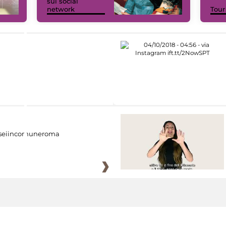
sui social
network
Tour
eiincomuneroma