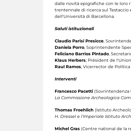
dalle novità epigrafiche con le loro
trentennale di ricerca sul Testaccio 
dell'Università di Barcellona.
Saluti istituzionali
Claudio Parisi Presicce
, Sovrintende
Daniela Porro
, Soprintendente Spe
Feliciano Barrios Pintado
, Secretar
Klaus Herbers
, Président de l'Unio
Raul Ramos
, Vicerrector de Polític
Interventi
Francesco Pacetti
(Sovrintendenza C
La Commissione Archeologica Comu
Thomas Froehlich
(Istituto Archeo
H. Dressel e l'Imperiale Istituto A
Michel Gras
(Centre national de la r