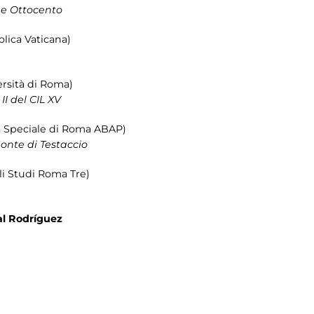
ine Ottocento
lica Vaticana)
rsità di Roma)
II del CIL XV
 Speciale di Roma ABAP)
Monte di Testaccio
li Studi Roma Tre)
al Rodríguez