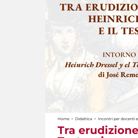
Home
>
Didattica
>
Incontri per docenti e
Tu sei qui
Tra erudizione