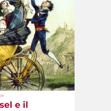
cio
el e il