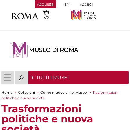
Acquista
Accedi
MUSEO DI ROMA
TUTTI I MUSEI
Home
>
Collezioni
>
Come muoversi nel Museo
>
Trasformazioni
Tu sei qui
politiche e nuova società
Trasformazioni
politiche e nuova
società