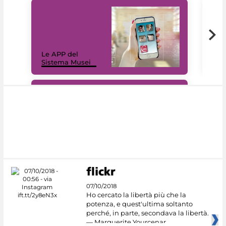
Il 
Le APP del
Mus
Sistema Musei
net
#DiscoverMiC
07/10/2018
Ho cercato la libertà più che la
potenza, e quest'ultima soltanto
perché, in parte, secondava la libertà.
— Marguerite Yourcenar