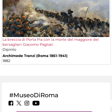
La breccia di Porta Pia con la morte del maggiore dei
bersaglieri Giacomo Pagliari
Dipinto
Archimede Tranzi (Roma 1851-1941)
1882
#MuseoDiRoma