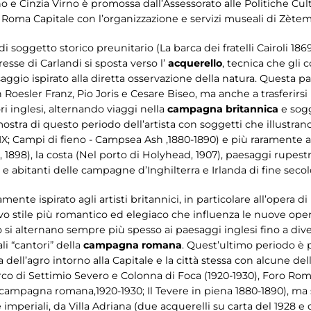
ano e Cinzia Virno è promossa dall’Assessorato alle Politiche Cul
 Roma Capitale con l’organizzazione e servizi museali di Zète
di soggetto storico preunitario (La barca dei fratelli Cairoli 18
resse di Carlandi si sposta verso l’
acquerello
, tecnica che gli
aggio ispirato alla diretta osservazione della natura. Questa p
n Roesler Franz, Pio Joris e Cesare Biseo, ma anche a trasferirs
ri inglesi, alternando viaggi nella
campagna britannica
e soggi
mostra di questo periodo dell’artista con soggetti che illustra
 XIX; Campi di fieno - Campsea Ash ,1880-1890) e più raramente 
 1898), la costa (Nel porto di Holyhead, 1907), paesaggi rupestr
 e abitanti delle campagne d’Inghilterra e Irlanda di fine secol
nte ispirato agli artisti britannici, in particolare all’opera di 
ovo stile più romantico ed elegiaco che influenza le nuove ope
 si alternano sempre più spesso ai paesaggi inglesi fino a div
li “cantori” della
campagna romana
. Quest’ultimo periodo è 
ell’agro intorno alla Capitale e la città stessa con alcune d
co di Settimio Severo e Colonna di Foca (1920-1930), Foro Ro
 campagna romana,1920-1930; Il Tevere in piena 1880-1890), ma 
lle imperiali, da Villa Adriana (due acquerelli su carta del 1928 e