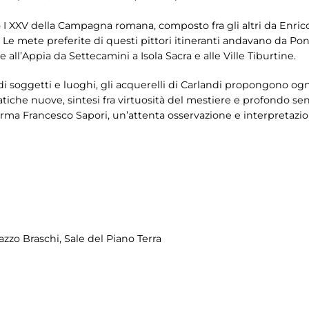
o I XXV della Campagna romana, composto fra gli altri da Enrico
i. Le mete preferite di questi pittori itineranti andavano da
 all’Appia da Settecamini a Isola Sacra e alle Ville Tiburtine.
i soggetti e luoghi, gli acquerelli di Carlandi propongono ogn
tiche nuove, sintesi fra virtuosità del mestiere e profondo s
erma Francesco Sapori, un’attenta osservazione e interpretazi
zzo Braschi, Sale del Piano Terra