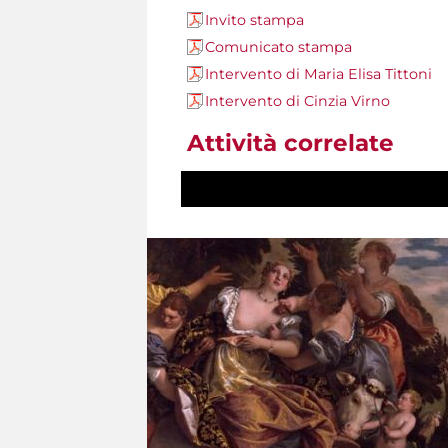
Invito stampa
Comunicato stampa
Intervento di Maria Elisa Tittoni
Intervento di Cinzia Virno
Attività correlate