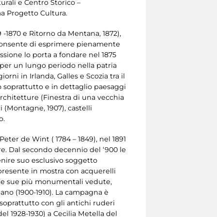
turali e Centro Storico –
ma Progetto Cultura.
69 -1870 e Ritorno da Mentana, 1872),
 consente di esprimere pienamente
assione lo porta a fondare nel 1875
i per un lungo periodo nella patria
orni in Irlanda, Galles e Scozia tra il
no soprattutto e in dettaglio paesaggi
architetture (Finestra di una vecchia
i (Montagne, 1907), castelli
o.
Peter de Wint ( 1784 – 1849), nel 1891
re. Dal secondo decennio del ‘900 le
enire suo esclusivo soggetto
presente in mostra con acquerelli
elle sue più monumentali vedute,
mano (1900-1910). La campagna è
soprattutto con gli antichi ruderi
 del 1928-1930) a Cecilia Metella del