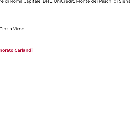
re di Roma Capitale: BNL, UniCredit, Monte dei Paschi di Siena,
 Cinzia Virno
Onorato Carlandi