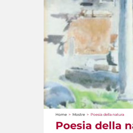
Home
>
Mostre
>
Poesia della natura
Tu sei qui
Poesia della n