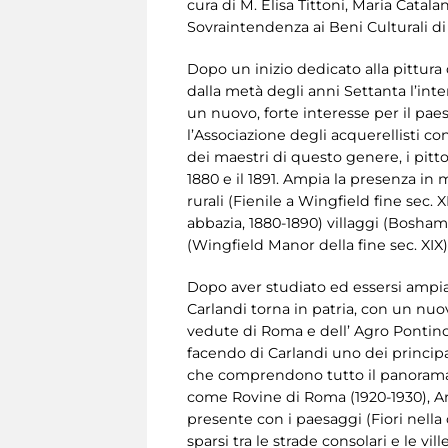
cura di M. Elisa Tittoni, Maria Catal
Sovraintendenza ai Beni Culturali di
Dopo un inizio dedicato alla pittura 
dalla metà degli anni Settanta l’inte
un nuovo, forte interesse per il paes
l’Associazione degli acquerellisti co
dei maestri di questo genere, i pitto
1880 e il 1891. Ampia la presenza in 
rurali (Fienile a Wingfield fine sec.
abbazia, 1880-1890) villaggi (Bosham,
(Wingfield Manor della fine sec. XIX)
Dopo aver studiato ed essersi ampiame
Carlandi torna in patria, con un nu
vedute di Roma e dell’ Agro Pontino
facendo di Carlandi uno dei principa
che comprendono tutto il panorama d
come Rovine di Roma (1920-1930), Ar
presente con i paesaggi (Fiori nella
sparsi tra le strade consolari e le vi