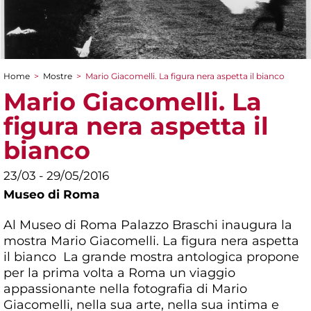
Home
>
Mostre
>
Mario Giacomelli. La figura nera aspetta il bianco
Tu sei qui
Mario Giacomelli. La
figura nera aspetta il
bianco
23/03 - 29/05/2016
Museo di Roma
Al Museo di Roma Palazzo Braschi inaugura la
mostra Mario Giacomelli. La figura nera aspetta
il bianco La grande mostra antologica propone
per la prima volta a Roma un viaggio
appassionante nella fotografia di Mario
Giacomelli, nella sua arte, nella sua intima e