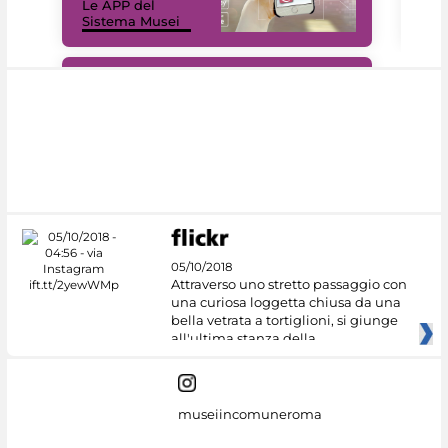
Le APP del
Mus
Sistema Musei
net
#DiscoverMiC
05/10/2018
Attraverso uno stretto passaggio con
una curiosa loggetta chiusa da una
bella vetrata a tortiglioni, si giunge
all'ultima stanza della
museiincomuneroma