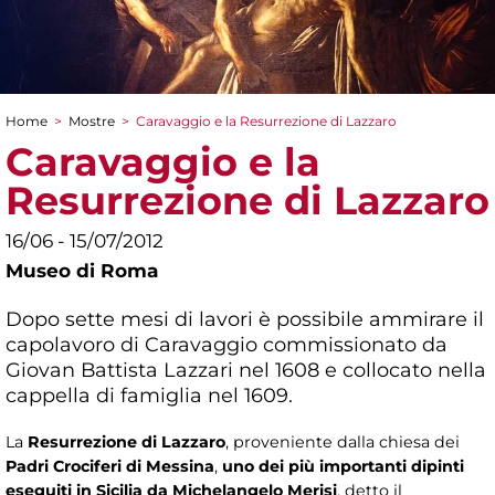
Home
>
Mostre
>
Caravaggio e la Resurrezione di Lazzaro
Tu sei qui
Caravaggio e la
Resurrezione di Lazzaro
16/06 - 15/07/2012
Museo di Roma
Dopo sette mesi di lavori è possibile ammirare il
capolavoro di Caravaggio commissionato da
Giovan Battista Lazzari nel 1608 e collocato nella
cappella di famiglia nel 1609.
La
Resurrezione di Lazzaro
, proveniente dalla chiesa dei
Padri Crociferi di Messina
,
uno dei più importanti dipinti
eseguiti in Sicilia da Michelangelo Merisi
, detto il