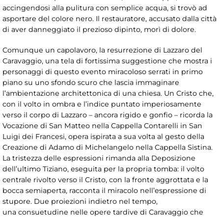
accingendosi alla pulitura con semplice acqua, si trovò ad
asportare del colore nero. Il restauratore, accusato dalla città
di aver danneggiato il prezioso dipinto, morì di dolore.
Comunque un capolavoro, la resurrezione di Lazzaro del
Caravaggio, una tela di fortissima suggestione che mostra i
personaggi di questo evento miracoloso serrati in primo
piano su uno sfondo scuro che lascia immaginare
l’ambientazione architettonica di una chiesa. Un Cristo che,
con il volto in ombra e l’indice puntato imperiosamente
verso il corpo di Lazzaro – ancora rigido e gonfio – ricorda la
Vocazione di San Matteo nella Cappella Contarelli in San
Luigi dei Francesi, opera ispirata a sua volta al gesto della
Creazione di Adamo di Michelangelo nella Cappella Sistina.
La tristezza delle espressioni rimanda alla Deposizione
dell’ultimo Tiziano, eseguita per la propria tomba: il volto
centrale rivolto verso il Cristo, con la fronte aggrottata e la
bocca semiaperta, racconta il miracolo nell’espressione di
stupore. Due proiezioni indietro nel tempo,
una consuetudine nelle opere tardive di Caravaggio che