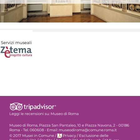
Servizi museali
Leggi le recensioni su:
Museo di Roma
Museo di Roma, Piazza San Pantaleo, 10 e Piazza Navona, 2 - 00186
Roma - Tel. 060608 - Email: museodiroma@comune.roma.it
© 2017 Musei in Comune
/
Privacy
/
Esclusione delle