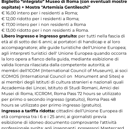
Biglietto “integrato” Museo di Roma (con eventuali mostre
ospitate) + Mostra "Artemisia Gentileschi"
€ 16,00 intero per i residenti a Roma;
€ 12,00 ridotto per i residenti a Roma;
€ 17,00 intero per i non residenti a Roma
€ 13,00 ridotto per i non residenti a Roma.
Libero ingresso e ingresso gratuito:
per tutti nella fascia di
età al di sotto dei 6 anni; ai portatori di handicap e al loro
accompagnatore; alle guide turistiche dell'Unione Europea;
agli interpreti turistici dell' Unione Europea quando occorra
la loro opera a fianco della guida, mediante esibizione di
valida licenza rilasciata dalla competente autorità; ai
membri dell'ICOM (International Council of Museum), ai soci
ICOMOS (International Council on Monument and Sites) e
ai membri degli Istituti di cultura stranieri e nazionali quali
Accademia dei Lincei, Istituto di Studi Romani, Amici dei
Musei di Roma, ICCROM, Roma Pass 72 hours se utilizzato
per primo o secondo ingresso (gratuito), Roma Pass 48
hours se utilizzato per primo ingresso (gratuito).
Ingresso a tariffa ridotta:
cittadini dell’Unione Europea di
età compresa tra i 6 e i 25 anni; ai giornalisti previa
esibizione di idoneo documento comprovante l'attività
professionale svolta; agli insegnanti, possessori Mastercard,