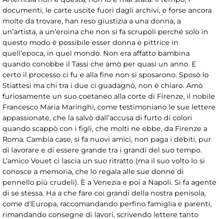
documenti, le carte uscite fuori dagli archivi, e forse ancora
molte da trovare, han reso giustizia a una donna, a
un’artista, a un’eroina che non si fa scrupoli perché solo in
questo modo è possibile esser donna e pittrice in
quell’epoca, in quel mondo. Non era affatto bambina
quando conobbe il Tassi che amò per quasi un anno. E
certo il processo ci fu e alla fine non si sposarono. Sposò lo
Stiattesi ma chi tra i due ci guadagnò, non è chiaro. Amò
furiosamente un suo coetaneo alla corte di Firenze, il nobile
Francesco Maria Maringhi, come testimoniano le sue lettere
appassionate, che la salvò dall’accusa di furto di colori
quando scappò con i figli, che molti ne ebbe, da Firenze a
Roma. Cambia case, si fa nuovi amici, non paga i debiti, pur
di lavorare e di essere grande tra i grandi del suo tempo.
L’amico Vouet ci lascia un suo ritratto (ma il suo volto lo si
conosce a memoria, che lo regala alle sue donne di
pennello più crudeli). È a Venezia e poi a Napoli. Si fa agente
di se stessa. Ha a che fare coi grandi della nostra penisola,
come d’Europa, raccomandando perfino famiglia e parenti,
rimandando consegne di lavori, scrivendo lettere tanto