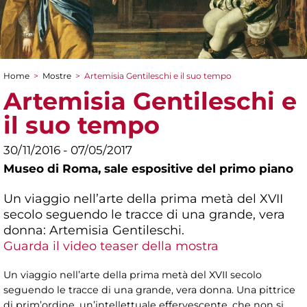
Home
>
Mostre
>
Artemisia Gentileschi e il suo tempo
Tu sei qui
Artemisia Gentileschi e
il suo tempo
30/11/2016 - 07/05/2017
Museo di Roma,
sale espositive del primo piano
Un viaggio nell’arte della prima metà del XVII
secolo seguendo le tracce di una grande, vera
donna: Artemisia Gentileschi.
Guarda il video teaser della mostra
Un viaggio nell’arte della prima metà del XVII secolo
seguendo le tracce di una grande, vera donna. Una pittrice
di prim’ordine, un’intellettuale effervescente, che non si