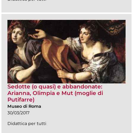
Sedotte (o quasi) e abbandonate:
Arianna, Olimpia e Mut (moglie di
Putifarre)
Museo di Roma
30/03/2017
Didattica per tutti