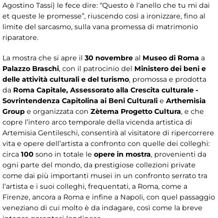
Agostino Tassi) le fece dire: “Questo è l’anello che tu mi dai
et queste le promesse”, riuscendo così a ironizzare, fino al
limite del sarcasmo, sulla vana promessa di matrimonio
riparatore.
La mostra che si apre il
30 novembre
al
Museo di Roma
a
Palazzo Braschi
, con il patrocinio del
Ministero dei beni e
delle attività culturali e del turismo
, promossa e prodotta
da
Roma Capitale, Assessorato alla Crescita culturale -
Sovrintendenza Capitolina ai Beni Culturali
e
Arthemisia
Group
e organizzata con
Zètema Progetto Cultura
, e che
copre l’intero arco temporale della vicenda artistica di
Artemisia Gentileschi, consentirà al visitatore di ripercorrere
vita e opere dell’artista a confronto con quelle dei colleghi:
circa
100
sono
in totale
le
opere in mostra
, provenienti da
ogni parte del mondo, da prestigiose collezioni private
come dai più importanti musei in un confronto serrato tra
l’artista e i suoi colleghi, frequentati, a Roma, come a
Firenze, ancora a Roma e infine a Napoli, con quel passaggio
veneziano di cui molto è da indagare, così come la breve