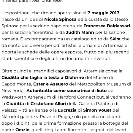
intensa parentesi londinese.
L’esposizione, che rimane aperta sino al
7 maggio 2017
,
nasce da un’idea di
Nicola Spinosa
ed è curata dallo stesso
Spinosa per la sezione napoletana, da
Francesca Baldassari
per la sezione fiorentina, e da
Judith Mann
per la sezione
romana. È accompagnata da un catalogo edito da
Skira
che
dà conto dei diversi periodi artistici e umani di Artemisia e
riporta le schede delle opere esposte, frutto dei più recenti
studi scientifici e degli ultimi documenti rinvenuti.
Oltre quindi ai magnifici capolavori di Artemisia come la
Giuditta che taglia la testa a Oloferne
del Museo di
Capodimonte,
Ester e Assuero
del Metropolitan Museum di
New York, l’
Autoritratto come suonatrice di liuto
del
Wadsworth Atheneum di Hartford Connecticut, si vedranno
la
Giuditta
di
Cristofano Allori
della Galleria Palatina di
Palazzo Pitti a Firenze o la
Lucrezia
di
Simon Vouet
del
Národní galerie v Praze di Praga, solo per citarne alcuni:
dopo i dipinti della prima formazione presso la bottega del
padre
Orazio
, quelli degli anni fiorentini, segnati dai lavori