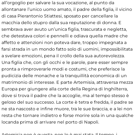
all’orgoglio per salvare la sua vocazione, al punto da
allontanare l’unico uomo amato, il padre della figlia, il vicino
di casa Pierantonio Stiattesi, sposato per cancellare la
macchia dello stupro dalla sua reputazione di donna. E
sembrava aver avuto un’unica figlia, trascurata e negletta,
che detestava colori e pennelli e odiava quella madre che
affetto e attenzioni non poteva dare, troppo impegnata a
farsi strada in un mondo fatto solo di uomini, impossibilitata
a svelare emozioni, pena il crollo della sua autorevolezza.
Una figlia che, con gli occhi e le parole, pare esser sempre
pronta a rimproverarle modi e costumi, che preferisce la
pudicizia delle monache e la tranquillità economica di un
matrimonio di interesse. E parte Artemisia, attraversa mezza
Europa per giungere alla corte della Regina di Inghilterra,
dove si trova il padre che la accoglie, ma al tempo stesso è
geloso del suo successo. La corte è tetra e fredda, il padre se
ne sta nascosto e infine muore, tra le sue braccia, e a lei non
resta che tornare indietro e forse morire sola in una qualche
locanda prima di arrivare nel porto di Napoli.
Artemisia non è questa, non lo è mai stata. Il tempo, i