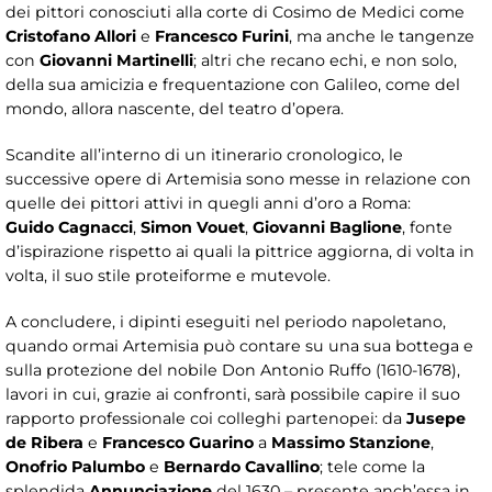
dei pittori conosciuti alla corte di Cosimo de Medici come
Cristofano Allori
e
Francesco Furini
, ma anche le tangenze
con
Giovanni Martinelli
; altri che recano echi, e non solo,
della sua amicizia e frequentazione con Galileo, come del
mondo, allora nascente, del teatro d’opera.
Scandite all’interno di un itinerario cronologico, le
successive opere di Artemisia sono messe in relazione con
quelle dei pittori attivi in quegli anni d’oro a Roma:
Guido
Cagnacci
,
Simon Vouet
,
Giovanni Baglione
, fonte
d’ispirazione rispetto ai quali la pittrice aggiorna, di volta in
volta, il suo stile proteiforme e mutevole.
A concludere, i dipinti eseguiti nel periodo napoletano,
quando ormai Artemisia può contare su una sua bottega e
sulla protezione del nobile Don Antonio Ruffo (1610-1678),
lavori in cui, grazie ai confronti, sarà possibile capire il suo
rapporto professionale coi colleghi partenopei: da
Jusepe
de Ribera
e
Francesco Guarino
a
Massimo Stanzione
,
Onofrio Palumbo
e
Bernardo Cavallino
; tele come la
splendida
Annunciazione
del 1630 – presente anch’essa in