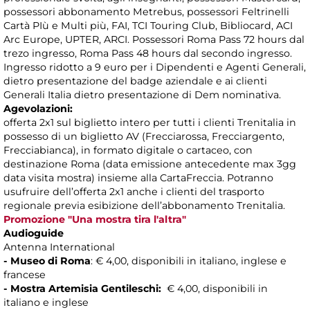
possessori abbonamento Metrebus, possessori Feltrinelli
Cartà PIù e Multi più, FAI, TCI Touring Club, Bibliocard, ACI
Arc Europe, UPTER, ARCI. Possessori Roma Pass 72 hours dal
trezo ingresso, Roma Pass 48 hours dal secondo ingresso.
Ingresso ridotto a 9 euro per i Dipendenti e Agenti Generali,
dietro presentazione del badge aziendale e ai clienti
Generali Italia dietro presentazione di Dem nominativa.
Agevolazioni:
offerta 2x1 sul biglietto intero per tutti i clienti Trenitalia in
possesso di un biglietto AV (Frecciarossa, Frecciargento,
Frecciabianca), in formato digitale o cartaceo, con
destinazione Roma (data emissione antecedente max 3gg
data visita mostra) insieme alla CartaFreccia. Potranno
usufruire dell’offerta 2x1 anche i clienti del trasporto
regionale previa esibizione dell’abbonamento Trenitalia.
Promozione "Una mostra tira l'altra"
Audioguide
Antenna International
- Museo di Roma
: € 4,00, disponibili in italiano, inglese e
francese
- Mostra Artemisia Gentileschi:
€ 4,00, disponibili in
italiano e inglese