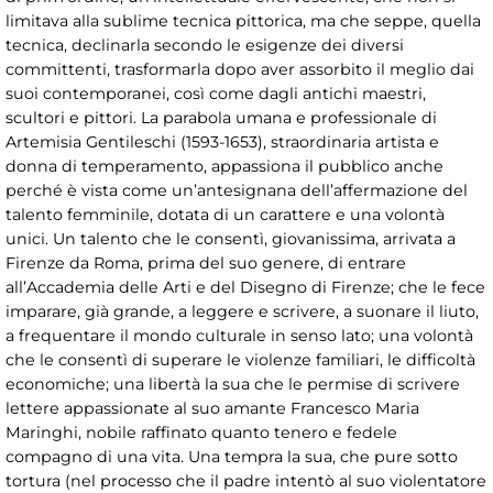
limitava alla sublime tecnica pittorica, ma che seppe, quella
tecnica, declinarla secondo le esigenze dei diversi
committenti, trasformarla dopo aver assorbito il meglio dai
suoi contemporanei, così come dagli antichi maestri,
scultori e pittori. La parabola umana e professionale di
Artemisia Gentileschi (1593-1653), straordinaria artista e
donna di temperamento, appassiona il pubblico anche
perché è vista come un’antesignana dell’affermazione del
talento femminile, dotata di un carattere e una volontà
unici. Un talento che le consentì, giovanissima, arrivata a
Firenze da Roma, prima del suo genere, di entrare
all’Accademia delle Arti e del Disegno di Firenze; che le fece
imparare, già grande, a leggere e scrivere, a suonare il liuto,
a frequentare il mondo culturale in senso lato; una volontà
che le consentì di superare le violenze familiari, le difficoltà
economiche; una libertà la sua che le permise di scrivere
lettere appassionate al suo amante Francesco Maria
Maringhi, nobile raffinato quanto tenero e fedele
compagno di una vita. Una tempra la sua, che pure sotto
tortura (nel processo che il padre intentò al suo violentatore