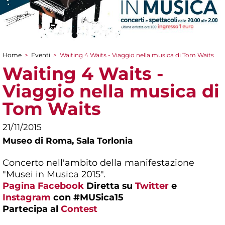
Home
>
Eventi
>
Waiting 4 Waits - Viaggio nella musica di Tom Waits
Tu sei qui
Waiting 4 Waits -
Viaggio nella musica di
Tom Waits
21/11/2015
Museo di Roma,
Sala Torlonia
Concerto nell'ambito della manifestazione
"Musei in Musica 2015".
Pagina Facebook
Diretta su
Twitter
e
Instagram
con #MUSica15
Partecipa al
Contest