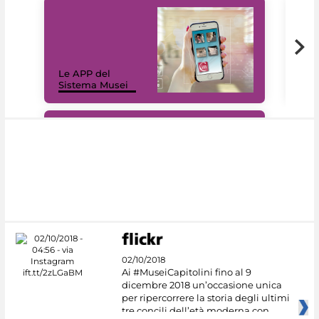
Il 
Le APP del
Mus
Sistema Musei
net
#DiscoverMiC
02/10/2018
Ai #MuseiCapitolini fino al 9
dicembre 2018 un’occasione unica
per ripercorrere la storia degli ultimi
tre concili dell’età moderna con