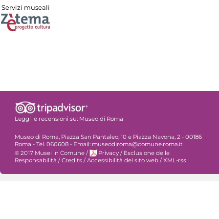
Servizi museali
Leggi le recensioni su:
Museo di Roma
Museo di Roma, Piazza San Pantaleo, 10 e Piazza Navona, 2 - 00186
Roma - Tel. 060608 - Email: museodiroma@comune.roma.it
© 2017 Musei in Comune
/
Privacy
/
Esclusione delle
Responsabilità
/
Credits
/
Accessibilità del sito web
/
XML-rss