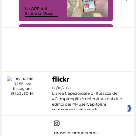
Il 
Le APP del
Mus
Sistema Musei
net
#DiscoverMiC
08/10/2018
L'area trapezoidale di #piazza del
#Campidoglio è delimitata dai due
edifici dei #MuseiCapitolini
contrapposti, che con le
museiincomuneroma